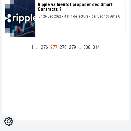
Ripple va bientôt proposer des Smart
Contracts ?
lun 26 Déc 2022 ▪ 4 min de lecture ▪
par
Cédrick Aimé G.
1
…
276
277
278
279
…
300
314
Réglages
Light
Dark