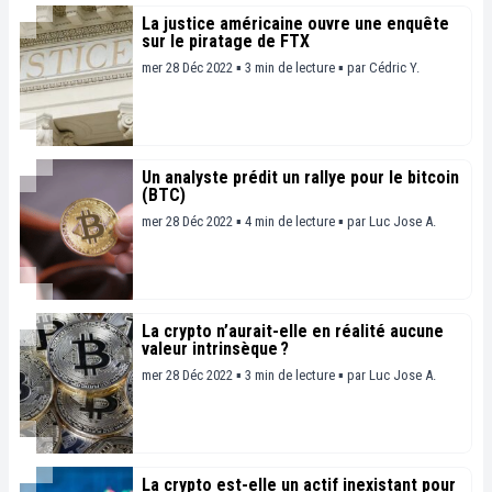
La justice américaine ouvre une enquête
sur le piratage de FTX
mer 28 Déc 2022 ▪ 3 min de lecture ▪
par
Cédric Y.
Un analyste prédit un rallye pour le bitcoin
(BTC)
mer 28 Déc 2022 ▪ 4 min de lecture ▪
par
Luc Jose A.
La crypto n’aurait-elle en réalité aucune
valeur intrinsèque ?
mer 28 Déc 2022 ▪ 3 min de lecture ▪
par
Luc Jose A.
La crypto est-elle un actif inexistant pour