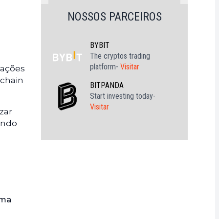
NOSSOS PARCEIROS
BYBIT
The cryptos trading
platform-
Visitar
cações
nchain
BITPANDA
Start investing today-
Visitar
zar
undo
uma