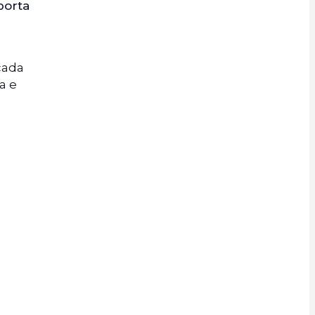
porta
cada
a e