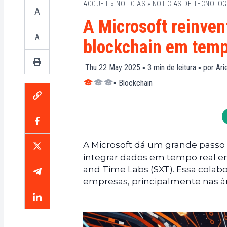
ACCUEIL
»
NOTÍCIAS
»
NOTÍCIAS DE TECNOLOG
A
A Microsoft reinven
A
blockchain em temp
Thu 22 May 2025 ▪
3
min de leitura ▪ por
Ari
▪
Blockchain
A Microsoft dá um grande passo 
integrar dados em tempo real em
and Time Labs (SXT). Essa colab
empresas, principalmente nas á