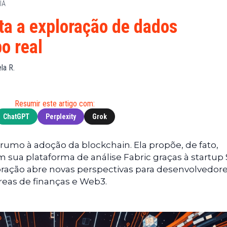
IA
Financeiras
(BNB)
Notícias
XRP
ta a exploração de dados
Web3
(XRP)
o real
Notícias
Cardano
de
(ADA)
ela R.
Tecnologia
Dogecoin
Notícias das
(DOGE)
Celebridades
Resumir este artigo com:
ChatGPT
Perplexity
Grok
rumo à adoção da blockchain. Ela propõe, de fato,
 sua plataforma de análise Fabric graças à startup
oração abre novas perspectivas para desenvolvedore
reas de finanças e Web3.