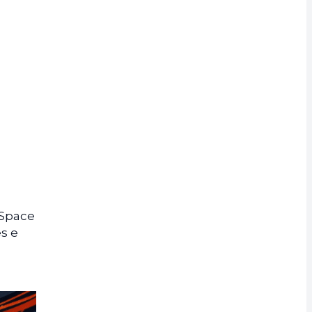
 Space
s e