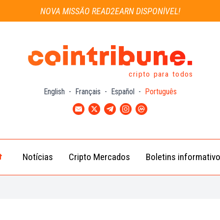
NOVA MISSÃO READ2EARN DISPONÍVEL!
cripto para todos
English
-
Français
-
Español
-
Português
Notícias
Cripto Mercados
Boletins informativ
Notícias
Bitcoin
Cripto
(BTC)
Notícias
Ethereum
Troca
(ETH)
Notícias
BNB