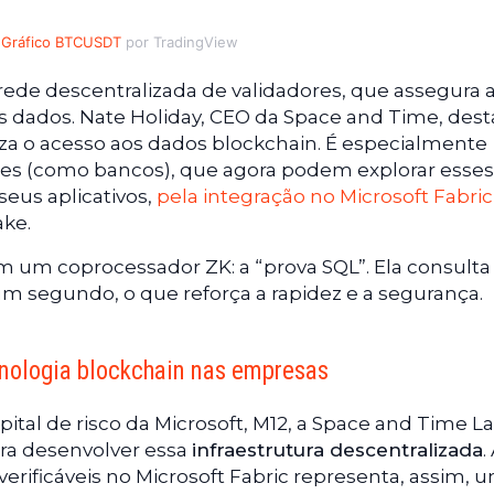
Gráfico BTCUSDT
por TradingView
ede descentralizada de validadores, que assegura 
os dados. Nate Holiday, CEO da Space and Time, des
za o acesso aos dados blockchain. É especialmente
ções (como bancos), que agora podem explorar esses
eus aplicativos,
pela integração no Microsoft Fabric
ake.
m um coprocessador ZK: a “prova SQL”. Ela consulta
m segundo, o que reforça a rapidez e a segurança.
nologia blockchain nas empresas
pital de risco da Microsoft, M12, a Space and Time L
ra desenvolver essa
infraestrutura descentralizada
.
erificáveis no Microsoft Fabric representa, assim, 