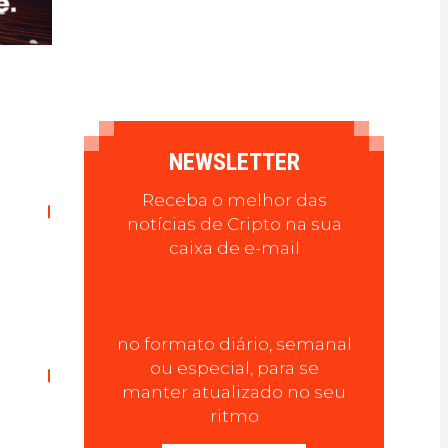
NEWSLETTER
Receba o melhor das
notícias de Cripto na sua
caixa de e-mail
no formato diário, semanal
ou especial, para se
manter atualizado no seu
ritmo