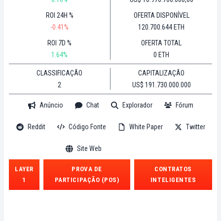
ROI 24H %
OFERTA DISPONÍVEL
-0.41%
120.700.644 ETH
ROI 7D %
OFERTA TOTAL
1.64%
0 ETH
CLASSIFICAÇÃO
CAPITALIZAÇÃO
2
US$ 191.730.000.000
Anúncio
Chat
Explorador
Fórum
Reddit
Código Fonte
White Paper
Twitter
Site Web
LAYER
PROVA DE
CONTRATOS
1
PARTICIPAÇÃO (POS)
INTELIGENTES