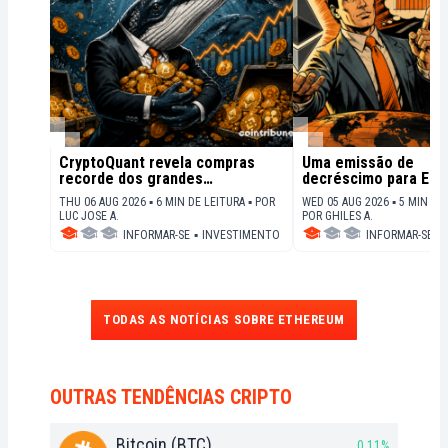
CryptoQuant revela compras
Uma emissão de
recorde dos grandes
decréscimo para Et
investidores
Uma nova proposta g
THU 06 AUG 2026 ▪ 6 MIN DE LEITURA ▪
POR
WED 05 AUG 2026 ▪ 5 MIN DE 
debate
LUC JOSE A.
POR
GHILES A.
INFORMAR-SE
▪
INVESTIMENTO
INFORMAR-SE
▪
TODAS AS NOTÍCIAS SOBRE ETHEREUM
OUTRAS TENDÊNCIAS CRIPTO
Bitcoin (BTC)
0.11%