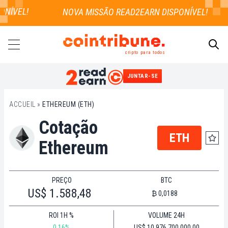
NÍVEL!
cripto para todos
JUNTAR-SE
PESQUISAR
ACCUEIL
»
ETHEREUM (ETH)
Cotação
ETH
Ethereum
PREÇO
BTC
US$ 1.588,48
₿ 0,0188
ROI 1H %
VOLUME 24H
0.16%
US$ 10.976.700.000,00