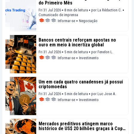
do Primeiro Mês
Fri 31 Jul 2026 ▪ 8 min de leitura ▪
por
La Rédaction C.
▪
Comunicado de imprensa
Informar-se
▪
Negociação
Bancos centrais reforçam apostas no
ouro em meio à incertiza global
Fri 31 Jul 2026 ▪ 5 min de leitura ▪
por
Fenelon L.
Informar-se
▪
Investimento
Um em cada quatro canadenses já possui
criptomoedas
Fri 31 Jul 2026 ▪ 5 min de leitura ▪
por
Luc Jose A.
Informar-se
▪
Investimento
Mercados preditivos atingem marco
histórico de US$ 20 bilhões graças à Copa
do Mundo