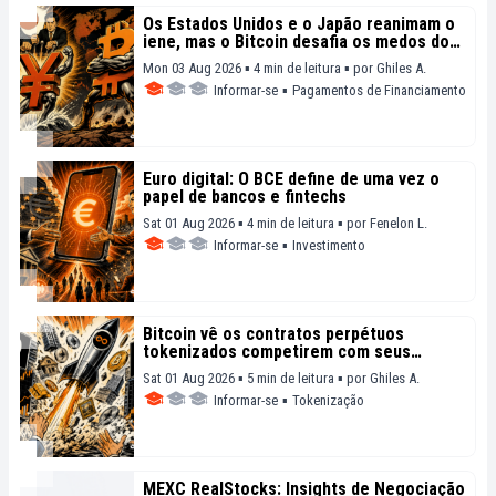
Os Estados Unidos e o Japão reanimam o
iene, mas o Bitcoin desafia os medos do
mercado
Mon 03 Aug 2026 ▪ 4 min de leitura ▪
por
Ghiles A.
Informar-se
▪
Pagamentos de Financiamento
Euro digital: O BCE define de uma vez o
papel de bancos e fintechs
Sat 01 Aug 2026 ▪ 4 min de leitura ▪
por
Fenelon L.
Informar-se
▪
Investimento
Bitcoin vê os contratos perpétuos
tokenizados competirem com seus
mercados na Hyperliquid e na Binance
Sat 01 Aug 2026 ▪ 5 min de leitura ▪
por
Ghiles A.
Informar-se
▪
Tokenização
MEXC RealStocks: Insights de Negociação