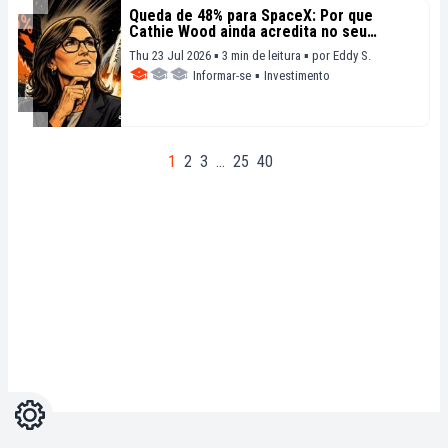
Queda de 48% para SpaceX: Por que
Cathie Wood ainda acredita no seu
potencial
Thu 23 Jul 2026 ▪ 3 min de leitura ▪
por
Eddy S.
Informar-se
▪
Investimento
1
2
3
…
25
40
Configurações
Light
Dark