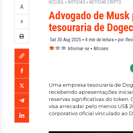
ACCUEIL
»
NOTÍCIAS
»
NOTÍCIAS CRIPTO
A
Advogado de Musk p
A
tesouraria de Doge
Sat 30 Aug 2025 ▪
4
min de leitura ▪ por
Ifeo
Informar-se
▪
Altcoins
Uma empresa tesouraria de Dog
recebendo apresentações inici
reservas significativas do token
visa arrecadar pelo menos US$ 2
corporativo oficial vinculado ao