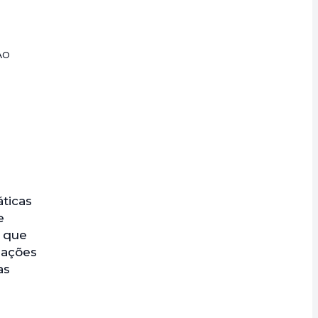
Ao
ticas
e
 que
pações
as