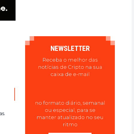
NEWSLETTER
Receba o melhor das
notícias de Cripto na sua
caixa de e-mail
no formato diário, semanal
ou especial, para se
as.
manter atualizado no seu
ritmo