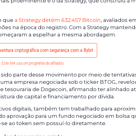
 mais proeminente é o da Strategy, que construiu a 
m que
a Strategy detém 632.457 Bitcoin
, avaliados e
ões na época do registro. Com a Strategy mantend
começaram a espelhar a mesma abordagem.
entura criptográfica com segurança com a Bybit
Este link usa um programa de afiliados
ido parte desse movimento por meio de tentativa
in, uma empresa negociada sob o ticker BTOG, revelo
e tesouraria de Dogecoin, afirmando ter alinhado a
tura de capital e financiamento por dívida.
tivos digitais, também tem trabalhado para aproxim
ndo aprovação para um fundo negociado em bolsa q
r-se ao token sem possuí-lo diretamente.