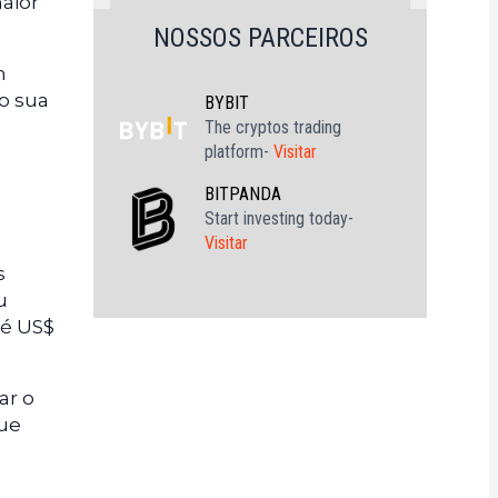
maior
NOSSOS PARCEIROS
m
o sua
BYBIT
The cryptos trading
platform-
Visitar
BITPANDA
Start investing today-
Visitar
s
u
té US$
ar o
ue