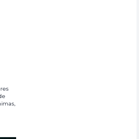
res
de
nimas,