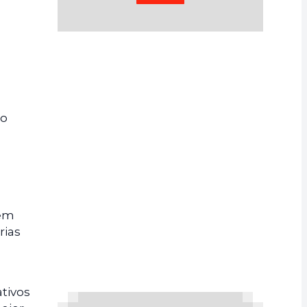
 o
 em
rias
tivos