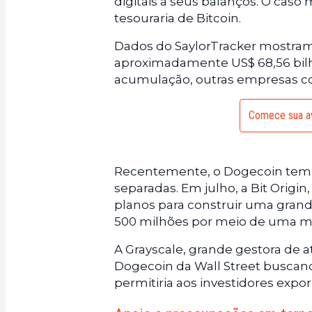
digitais a seus balanços. O caso
tesouraria de Bitcoin.
Dados do SaylorTracker mostra
aproximadamente US$ 68,56 bilh
acumulação, outras empresas 
Comece sua av
Recentemente, o Dogecoin tem s
separadas. Em julho, a Bit Orig
planos para construir uma grand
500 milhões por meio de uma mis
A Grayscale, grande gestora de a
Dogecoin da Wall Street busca
permitiria aos investidores expo