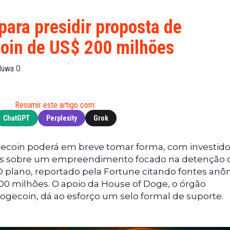
Financeiras
(BNB)
Notícias
XRP
ara presidir proposta de
Web3
(XRP)
coin de US$ 200 milhões
Notícias
Cardano
de
(ADA)
luwa O.
Tecnologia
Dogecoin
Notícias das
(DOGE)
Celebridades
Resumir este artigo com:
ChatGPT
Perplexity
Grok
ecoin poderá em breve tomar forma, com investido
ais sobre um empreendimento focado na detenção 
. O plano, reportado pela Fortune citando fontes anô
00 milhões. O apoio da House of Doge, o órgão
 Dogecoin, dá ao esforço um selo formal de suporte.