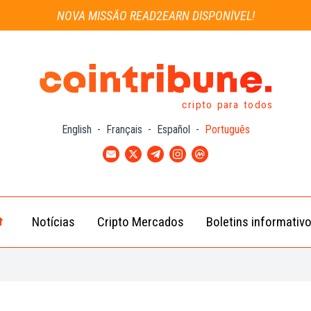
NOVA MISSÃO READ2EARN DISPONÍVEL!
cripto para todos
English
-
Français
-
Español
-
Português
Notícias
Cripto Mercados
Boletins informativ
Notícias
Bitcoin
Cripto
(BTC)
Notícias
Ethereum
Troca
(ETH)
Notícias
BNB