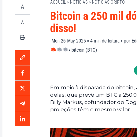
ACCUEIL
»
NOTÍCIAS
»
NOTÍCIAS CRIPTO
A
Bitcoin a 250 mil dó
A
disso!
Mon 26 May 2025 ▪
4
min de leitura ▪ por
Ed
▪
bitcoin (BTC)
Em meio à disparada do bitcoin,
delas, que prevê um BTC a 250.0
Billy Markus, cofundador do Do
projeções têm o mesmo valor.