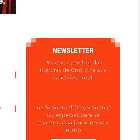
NEWSLETTER
Receba o melhor das
notícias de Cripto na sua
caixa de e-mail
,
no formato diário, semanal
ou especial, para se
manter atualizado no seu
ritmo