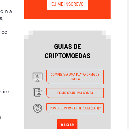
EU ME INSCREVO
oin a
s,
ico
GUIAS DE
CRIPTOMOEDAS
COMPRE VIA UMA PLATAFORMA DE
TROCA
ônimo
COMO CRIAR UMA CONTA
COMO COMPRAR ETHEREUM (ETH)?
a
BAIXAR