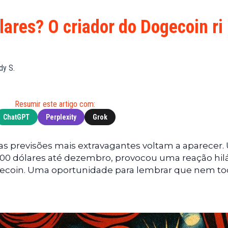
Financeiras
(BNB)
Notícias
XRP
lares? O criador do Dogecoin ri
Web3
(XRP)
Notícias
Cardano
de
(ADA)
dy S.
Tecnologia
Dogecoin
Notícias das
(DOGE)
Celebridades
Resumir este artigo com:
ChatGPT
Perplexity
Grok
 as previsões mais extravagantes voltam a aparecer
00 dólares até dezembro, provocou uma reação hilá
gecoin. Uma oportunidade para lembrar que nem to