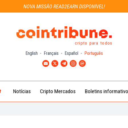
NOVA MISSÃO READ2EARN DISPONÍVEL!
cripto para todos
English
-
Français
-
Español
-
Português
Notícias
Cripto Mercados
Boletins informativ
Notícias
Bitcoin
Cripto
(BTC)
Notícias
Ethereum
Troca
(ETH)
Notícias
BNB