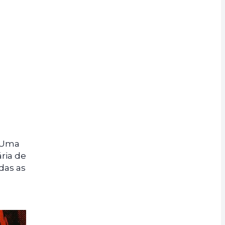
. Uma
ria de
das as