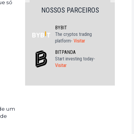
ue só
NOSSOS PARCEIROS
BYBIT
The cryptos trading
platform-
Visitar
BITPANDA
Start investing today-
Visitar
 de um
 de