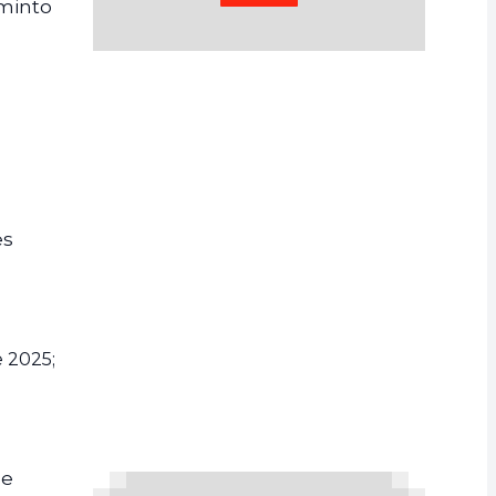
aminto
es
e 2025;
 e