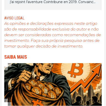
j'ai rejoint l'aventure Cointribune en 2019. Convaincu
du potentiel de la blockchain pour transformer de
nombreux secteurs de l'économie, j'ai pris
l'engagement de sensibiliser et d'informer le grand
AVISO LEGAL
public sur cet écosystème en constante évolution.
As opiniões e declarações expressas neste artigo
Mon objectif est de permettre à chacun de mieux
são de responsabilidade exclusiva do autor e não
comprendre la blockchain et de saisir les
devem ser consideradas como recomendações de
opportunités qu'elle offre. Je m'efforce chaque jour
de fournir une analyse objective de l'actualité, de
investimento. Faça sua própria pesquisa antes de
décrypter les tendances du marché, de relayer les
tomar qualquer decisão de investimento.
dernières innovations technologiques et de mettre
en perspective les enjeux économiques et
SAIBA MAIS
sociétaux de cette révolution en marche.