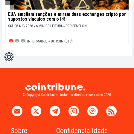
EUA ampliam sanções e miram duas exchanges cripto por
supostos vínculos com o Irã
SAT 08 AUG 2026 ▪ 6 MIN DE LEITURA ▪
POR
FENELON L.
INFORMAR-SE
▪
BITCOIN (BTC)
Configurações
Light
Dark
© Copyright Cointribune - todos os direitos reservados 2026
Sobre
Confidencialidade