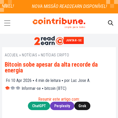
ÍVEL!
cripto para todos
JUNTAR-SE
PESQUISAR
ACCUEIL
»
NOTÍCIAS
»
NOTÍCIAS CRIPTO
Bitcoin sobe apesar da alta recorde da
energia
Fri 10 Apr 2026 ▪
4
min de leitura ▪ por
Luc Jose A.
Informar-se
▪
bitcoin (BTC)
Resumir este artigo com:
ChatGPT
Perplexity
Grok