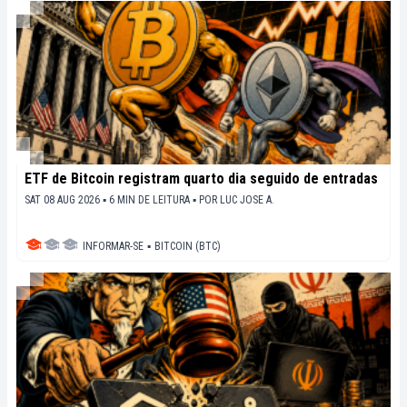
ETF de Bitcoin registram quarto dia seguido de entradas
SAT 08 AUG 2026 ▪ 6 MIN DE LEITURA ▪
POR
LUC JOSE A.
INFORMAR-SE
▪
BITCOIN (BTC)