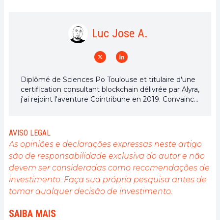
Luc Jose A.
Diplômé de Sciences Po Toulouse et titulaire d'une
certification consultant blockchain délivrée par Alyra,
j'ai rejoint l'aventure Cointribune en 2019. Convaincu
du potentiel de la blockchain pour transformer de
nombreux secteurs de l'économie, j'ai pris
l'engagement de sensibiliser et d'informer le grand
AVISO LEGAL
public sur cet écosystème en constante évolution.
As opiniões e declarações expressas neste artigo
Mon objectif est de permettre à chacun de mieux
são de responsabilidade exclusiva do autor e não
comprendre la blockchain et de saisir les
devem ser consideradas como recomendações de
opportunités qu'elle offre. Je m'efforce chaque jour
de fournir une analyse objective de l'actualité, de
investimento. Faça sua própria pesquisa antes de
décrypter les tendances du marché, de relayer les
tomar qualquer decisão de investimento.
dernières innovations technologiques et de mettre
en perspective les enjeux économiques et
SAIBA MAIS
sociétaux de cette révolution en marche.