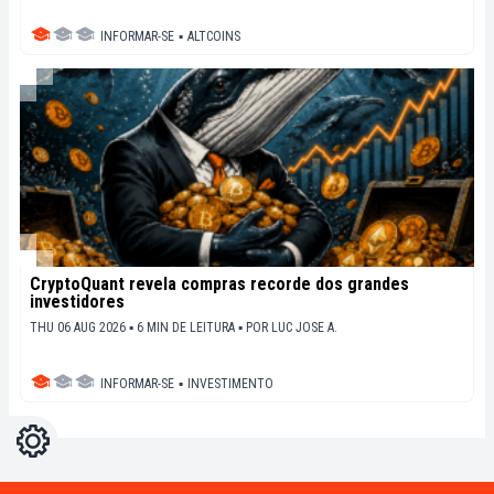
INFORMAR-SE
▪
ALTCOINS
CryptoQuant revela compras recorde dos grandes
investidores
THU 06 AUG 2026 ▪ 6 MIN DE LEITURA ▪
POR
LUC JOSE A.
INFORMAR-SE
▪
INVESTIMENTO
Configurações
Light
Dark