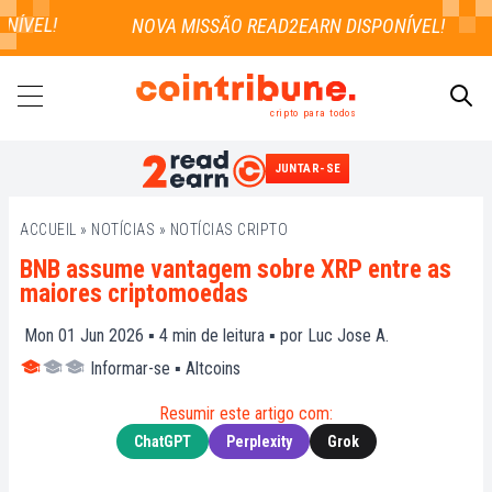
ÍVEL!
cripto para todos
JUNTAR-SE
PESQUISAR
ACCUEIL
»
NOTÍCIAS
»
NOTÍCIAS CRIPTO
BNB assume vantagem sobre XRP entre as
maiores criptomoedas
Mon 01 Jun 2026 ▪
4
min de leitura ▪ por
Luc Jose A.
Informar-se
▪
Altcoins
Resumir este artigo com:
ChatGPT
Perplexity
Grok