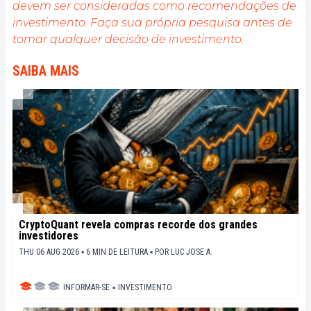
devem ser consideradas como recomendações de
investimento. Faça sua própria pesquisa antes de
tomar qualquer decisão de investimento.
SAIBA MAIS
CryptoQuant revela compras recorde dos grandes
investidores
THU 06 AUG 2026 ▪ 6 MIN DE LEITURA ▪
POR
LUC JOSE A.
INFORMAR-SE
▪
INVESTIMENTO