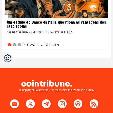
Um estudo do Banco da Itália questiona as vantagens dos
stablecoins
SAT 01 AUG 2026 ▪ 6 MIN DE LEITURA ▪
POR
GHILES A.
INFORMAR-SE
▪
STABLECOIN
Configurações
Light
Dark
© Copyright Cointribune - todos os direitos reservados 2026