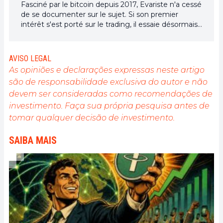
Fasciné par le bitcoin depuis 2017, Evariste n'a cessé
de se documenter sur le sujet. Si son premier
intérêt s'est porté sur le trading, il essaie désormais
activement d’appréhender toutes les avancées
centrées sur les cryptomonnaies. En tant que
rédacteur, il aspire à fournir en permanence un
AVISO LEGAL
travail de haute qualité qui reflète l'état du secteur
As opiniões e declarações expressas neste artigo
dans son ensemble.
são de responsabilidade exclusiva do autor e não
devem ser consideradas como recomendações de
investimento. Faça sua própria pesquisa antes de
tomar qualquer decisão de investimento.
SAIBA MAIS