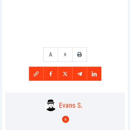
A
A
Evans S.