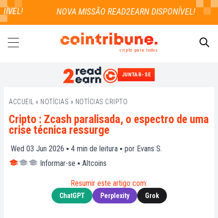
VEL!
cripto para todos
JUNTAR-SE
PESQUISAR
ACCUEIL
»
NOTÍCIAS
»
NOTÍCIAS CRIPTO
Cripto : Zcash paralisada, o espectro de uma
crise técnica ressurge
Wed 03 Jun 2026 ▪
4
min de leitura ▪ por
Evans S.
Informar-se
▪
Altcoins
Resumir este artigo com:
ChatGPT
Perplexity
Grok