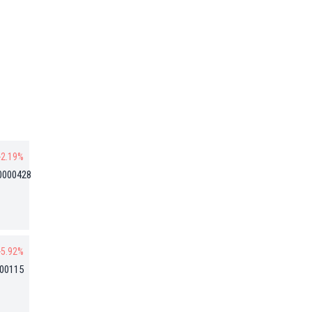
-2.19%
0000428
-5.92%
000115