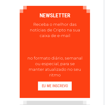
NEWSLETTER
Receba o melhor das
notícias de Cripto na sua
caixa de e-mail
no formato diário, semanal
ou especial, para se
manter atualizado no seu
ritmo
EU ME INSCREVO