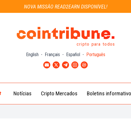
NOVA MISSÃO READ2EARN DISPONÍVEL!
cripto para todos
English
-
Français
-
Español
-
Português
Notícias
Cripto Mercados
Boletins informativ
Notícias
Bitcoin
Cripto
(BTC)
Notícias
Ethereum
Troca
(ETH)
Notícias
BNB