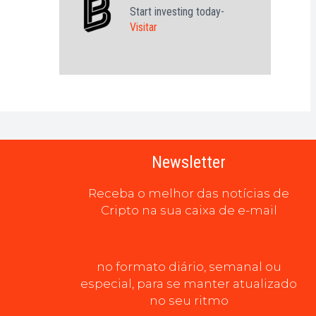
Start investing today-
Visitar
Newsletter
Receba o melhor das notícias de
Cripto na sua caixa de e-mail
no formato diário, semanal ou
especial, para se manter atualizado
no seu ritmo