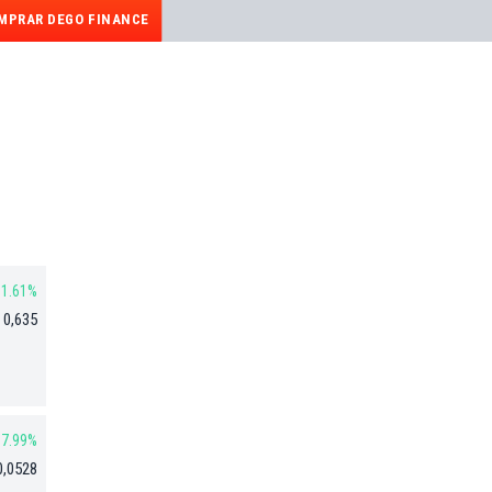
MPRAR DEGO FINANCE
1.61%
 0,635
7.99%
0,0528