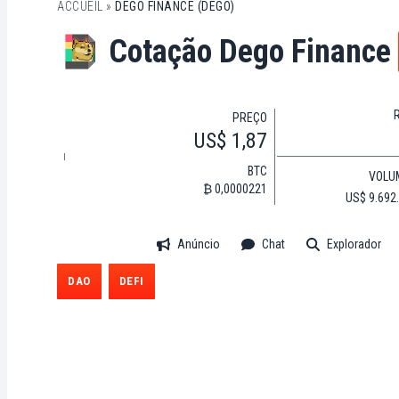
ACCUEIL
»
DEGO FINANCE (DEGO)
Cotação Dego Finance
PREÇO
US$ 1,87
BTC
VOLU
₿ 0,0000221
US$ 9.692
Anúncio
Chat
Explorador
DAO
DEFI