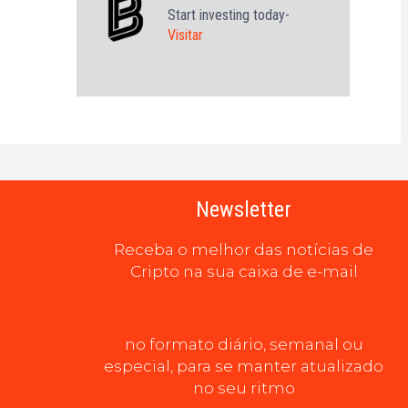
Start investing today-
Visitar
Newsletter
Receba o melhor das notícias de
Cripto na sua caixa de e-mail
no formato diário, semanal ou
especial, para se manter atualizado
no seu ritmo