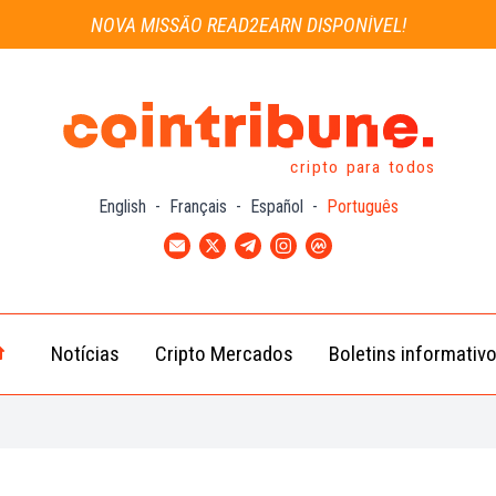
NOVA MISSÃO READ2EARN DISPONÍVEL!
cripto para todos
English
-
Français
-
Español
-
Português
Notícias
Cripto Mercados
Boletins informativ
Notícias
Bitcoin
Cripto
(BTC)
Notícias
Ethereum
Troca
(ETH)
Notícias
BNB