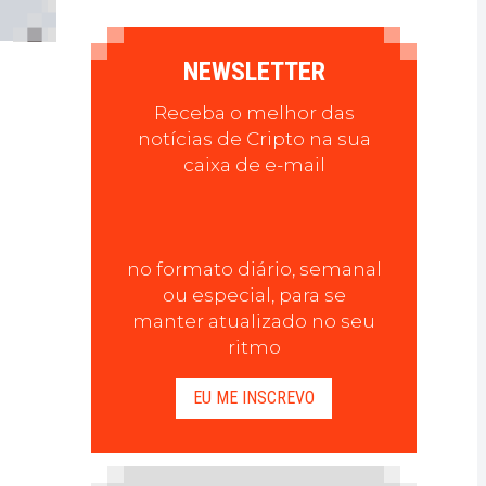
NEWSLETTER
Receba o melhor das
notícias de Cripto na sua
caixa de e-mail
no formato diário, semanal
ou especial, para se
manter atualizado no seu
ritmo
EU ME INSCREVO