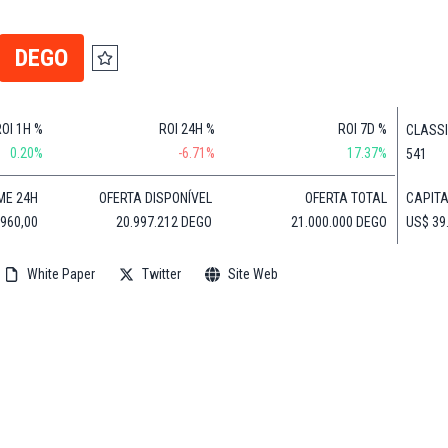
Financeiras
(BNB)
Notícias
XRP
DEGO
Web3
(XRP)
Notícias
Cardano
de
(ADA)
ROI 1H %
ROI 24H %
ROI 7D %
CLASS
Tecnologia
Dogecoin
0.20%
-6.71%
17.37%
541
Notícias das
(DOGE)
Celebridades
CAPIT
ME 24H
OFERTA DISPONÍVEL
OFERTA TOTAL
US$ 39
.960,00
20.997.212 DEGO
21.000.000 DEGO
White Paper
Twitter
Site Web