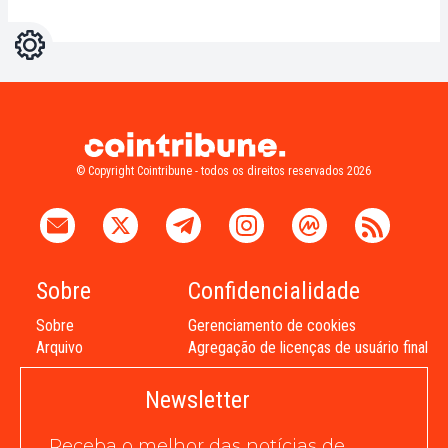
Configurações
Light
Dark
© Copyright Cointribune - todos os direitos reservados 2026
Sobre
Confidencialidade
Sobre
Gerenciamento de cookies
Arquivo
Agregação de licenças de usuário final
Newsletter
Receba o melhor das notícias de