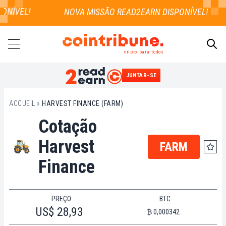
ONÍVEL!
cripto para todos
JUNTAR-SE
PESQUISAR
ACCUEIL
»
HARVEST FINANCE (FARM)
Cotação
Harvest
FARM
Finance
PREÇO
BTC
US$ 28,93
₿ 0,000342