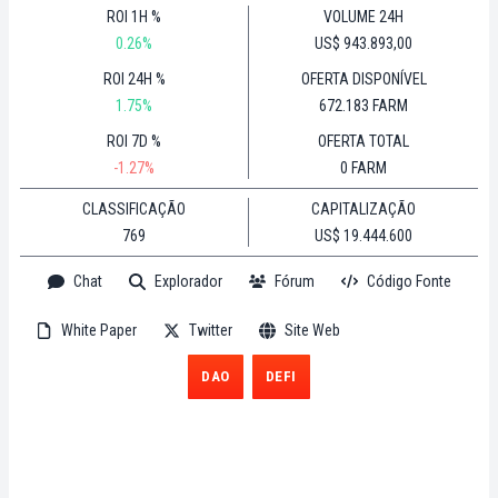
ROI 1H %
VOLUME 24H
0.26%
US$ 943.893,00
ROI 24H %
OFERTA DISPONÍVEL
1.75%
672.183 FARM
ROI 7D %
OFERTA TOTAL
-1.27%
0 FARM
CLASSIFICAÇÃO
CAPITALIZAÇÃO
769
US$ 19.444.600
Chat
Explorador
Fórum
Código Fonte
White Paper
Twitter
Site Web
DAO
DEFI