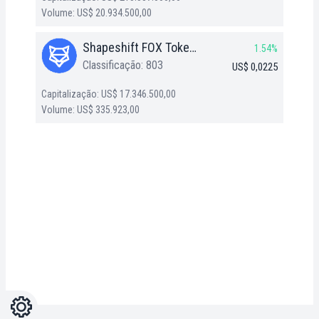
Volume: US$ 20.934.500,00
Shapeshift FOX Token (FOX)
1.54%
Classificação: 803
US$ 0,0225
Capitalização: US$ 17.346.500,00
Volume: US$ 335.923,00
Configurações
Light
Dark