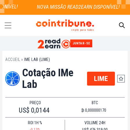
ONÍVEL!
cripto para todos
JUNTAR-SE
PESQUISAR
ACCUEIL
»
IME LAB (LIME)
Cotação IMe
LIME
Lab
PREÇO
BTC
US$ 0,0144
₿ 0,000000170
ROI 1H %
VOLUME 24H
-0.13%
US$ 476.319,00