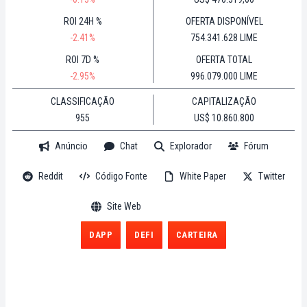
ROI 24H %
OFERTA DISPONÍVEL
-2.41%
754.341.628 LIME
ROI 7D %
OFERTA TOTAL
-2.95%
996.079.000 LIME
CLASSIFICAÇÃO
CAPITALIZAÇÃO
955
US$ 10.860.800
Anúncio
Chat
Explorador
Fórum
Reddit
Código Fonte
White Paper
Twitter
Site Web
DAPP
DEFI
CARTEIRA