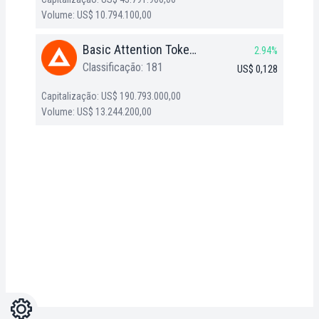
Volume: US$ 10.794.100,00
Basic Attention Token (BAT)
2.94%
Classificação: 181
US$ 0,128
Capitalização: US$ 190.793.000,00
Volume: US$ 13.244.200,00
Configurações
Light
Dark