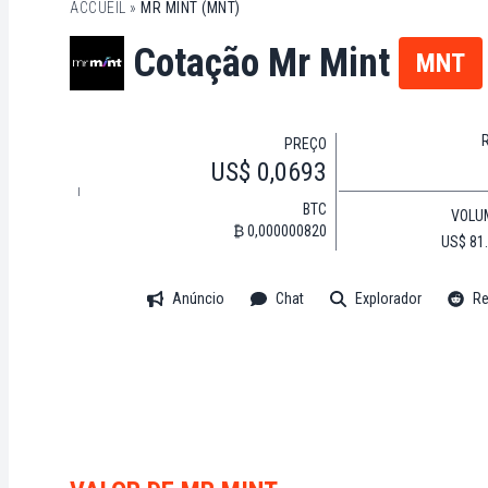
ACCUEIL
»
MR MINT (MNT)
Cotação Mr Mint
MNT
PREÇO
US$ 0,0693
BTC
VOLU
₿ 0,000000820
US$ 81
Anúncio
Chat
Explorador
Re