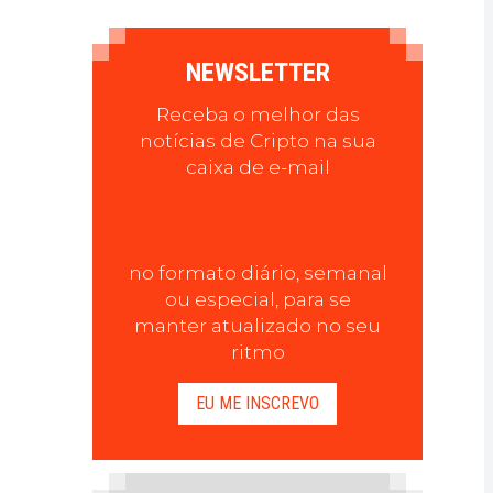
NEWSLETTER
Receba o melhor das
notícias de Cripto na sua
caixa de e-mail
no formato diário, semanal
ou especial, para se
manter atualizado no seu
ritmo
EU ME INSCREVO