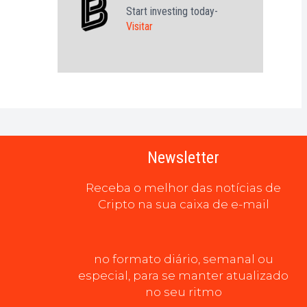
Start investing today-
Visitar
Newsletter
Receba o melhor das notícias de
Cripto na sua caixa de e-mail
no formato diário, semanal ou
especial, para se manter atualizado
no seu ritmo