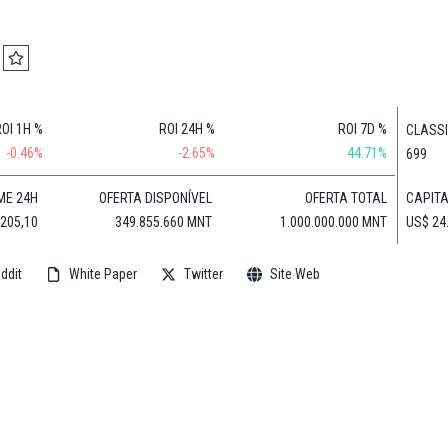
Financeiras
(BNB)
Notícias
XRP
Web3
(XRP)
Notícias
Cardano
de
(ADA)
ROI 1H %
ROI 24H %
ROI 7D %
CLASS
Tecnologia
Dogecoin
-0.46%
-2.65%
44.71%
699
Notícias das
(DOGE)
Celebridades
CAPIT
ME 24H
OFERTA DISPONÍVEL
OFERTA TOTAL
US$ 24
.205,10
349.855.660 MNT
1.000.000.000 MNT
ddit
White Paper
Twitter
Site Web