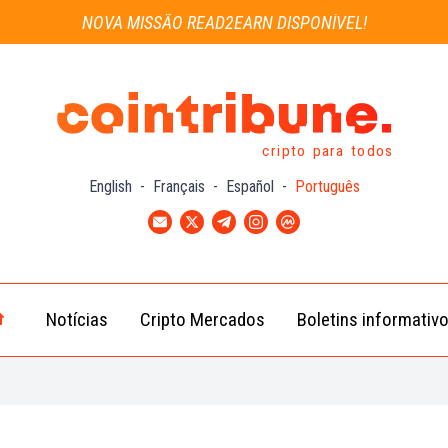
NOVA MISSÃO READ2EARN DISPONÍVEL!
cripto para todos
English
-
Français
-
Español
-
Português
Notícias
Cripto Mercados
Boletins informativ
Notícias
Bitcoin
Cripto
(BTC)
Notícias
Ethereum
Troca
(ETH)
Notícias
BNB