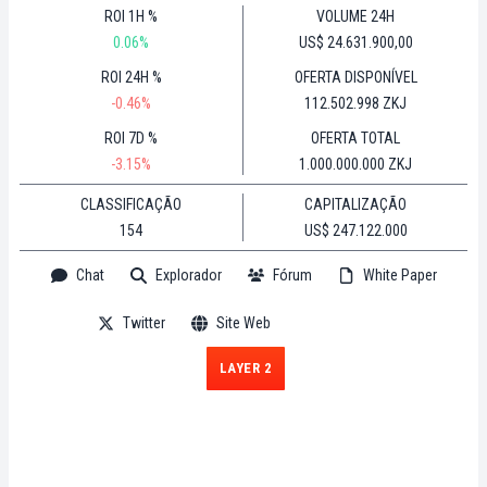
ROI 1H %
VOLUME 24H
0.06%
US$ 24.631.900,00
ROI 24H %
OFERTA DISPONÍVEL
-0.46%
112.502.998 ZKJ
ROI 7D %
OFERTA TOTAL
-3.15%
1.000.000.000 ZKJ
CLASSIFICAÇÃO
CAPITALIZAÇÃO
154
US$ 247.122.000
Chat
Explorador
Fórum
White Paper
Twitter
Site Web
LAYER 2