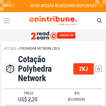
ONÍVEL!
cripto para todos
JUNTAR-SE
PESQUISAR
ACCUEIL
»
POLYHEDRA NETWORK (ZKJ)
Cotação
Polyhedra
ZKJ
Network
PREÇO
BTC
US$ 2,20
₿ 0,0000260