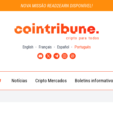
NOVA MISSÃO READ2EARN DISPONÍVEL!
cripto para todos
English
-
Français
-
Español
-
Português
Notícias
Cripto Mercados
Boletins informativ
Notícias
Bitcoin
Cripto
(BTC)
Notícias
Ethereum
Troca
(ETH)
Notícias
BNB