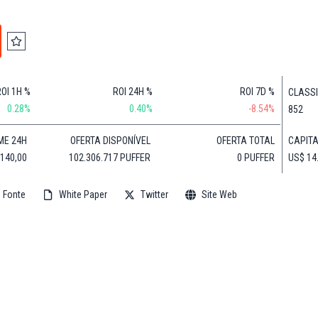
Financeiras
(BNB)
Notícias
XRP
Web3
(XRP)
Notícias
Cardano
de
(ADA)
ROI 1H %
ROI 24H %
ROI 7D %
CLASS
Tecnologia
Dogecoin
0.28%
0.40%
-8.54%
852
Notícias das
(DOGE)
Celebridades
CAPIT
ME 24H
OFERTA DISPONÍVEL
OFERTA TOTAL
US$ 14
.140,00
102.306.717 PUFFER
0 PUFFER
 Fonte
White Paper
Twitter
Site Web