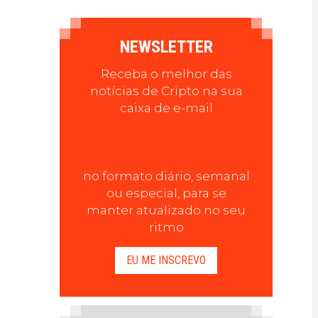
NEWSLETTER
Receba o melhor das
notícias de Cripto na sua
caixa de e-mail
no formato diário, semanal
ou especial, para se
manter atualizado no seu
ritmo
EU ME INSCREVO