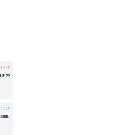
-1.33%
0,0122
4.47%
,00805