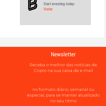
Start investing today-
Visitar
Newsletter
Receba o melhor das notícias de
Cripto na sua caixa de e-mail
no formato diário, semanal ou
especial, para se manter atualizado
no seu ritmo