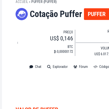
ACCUEIL
»
PUFFER (PUFFER)
Cotação Puffer
PUFFER
PREÇO
US$ 0,146
BTC
VOLU
₿ 0,00000172
US$ 6.017
Chat
Explorador
Fórum
Código