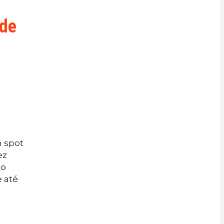
 de
n spot
ez
ão
e até