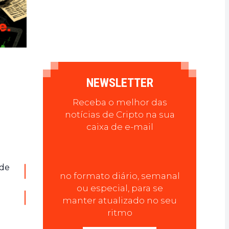
NEWSLETTER
Receba o melhor das
notícias de Cripto na sua
caixa de e-mail
sde
no formato diário, semanal
ou especial, para se
manter atualizado no seu
ritmo