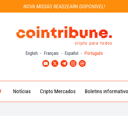
NOVA MISSÃO READ2EARN DISPONÍVEL!
cripto para todos
English
-
Français
-
Español
-
Português
Notícias
Cripto Mercados
Boletins informativ
Notícias
Bitcoin
Cripto
(BTC)
Notícias
Ethereum
Troca
(ETH)
Notícias
BNB