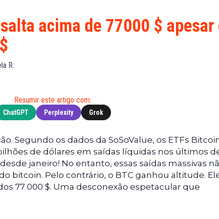
Financeiras
(BNB)
Notícias
XRP
 salta acima de 77000 $ apesar
Web3
(XRP)
 $
Notícias
Cardano
de
(ADA)
ela R.
Tecnologia
Dogecoin
Notícias das
(DOGE)
Celebridades
Resumir este artigo com:
ChatGPT
Perplexity
Grok
ão. Segundo os dados da SoSoValue, os ETFs Bitcoi
ilhões de dólares em saídas líquidas nos últimos d
desde janeiro! No entanto, essas saídas massivas n
 bitcoin. Pelo contrário, o BTC ganhou altitude. El
o dos 77 000 $. Uma desconexão espetacular que