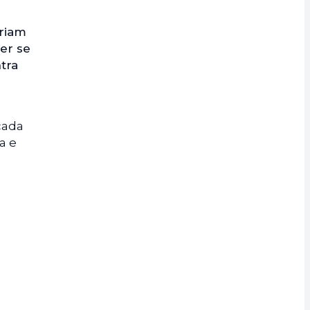
eriam
er se
tra
cada
a e