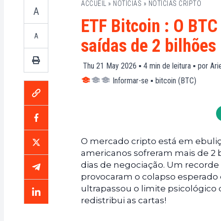
ACCUEIL
»
NOTÍCIAS
»
NOTÍCIAS CRIPTO
A
ETF Bitcoin : O BTC
A
saídas de 2 bilhões
Thu 21 May 2026 ▪
4
min de leitura ▪ por
Ari
Informar-se
▪
bitcoin (BTC)
O mercado cripto está em ebuliç
americanos sofreram mais de 2 b
dias de negociação. Um recorde 
provocaram o colapso esperado do
ultrapassou o limite psicológic
redistribui as cartas!