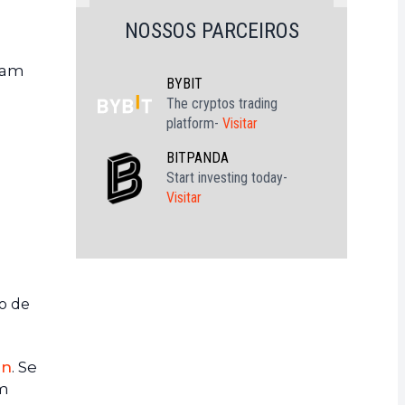
NOSSOS PARCEIROS
ram
BYBIT
The cryptos trading
platform-
Visitar
BITPANDA
Start investing today-
Visitar
no de
in
. Se
em