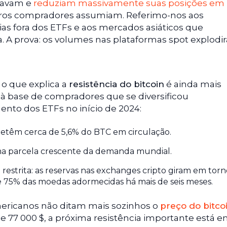
idavam e
reduziam massivamente suas posições em
tros compradores assumiam. Referimo-nos aos
eias fora dos ETFs e aos mercados asiáticos que
 A prova: os volumes nas plataformas spot explodi
 o que explica a
resistência do bitcoin
é ainda mais
a à base de compradores que se diversificou
to dos ETFs no início de 2024:
detêm cerca de 5,6% do BTC em circulação.
ma parcela crescente da demanda mundial.
restrita: as reservas nas exchanges cripto giram em tor
e 75% das moedas adormecidas há mais de seis meses.
mericanos não ditam mais sozinhos o
preço do bitco
e 77 000 $, a próxima resistência importante está 