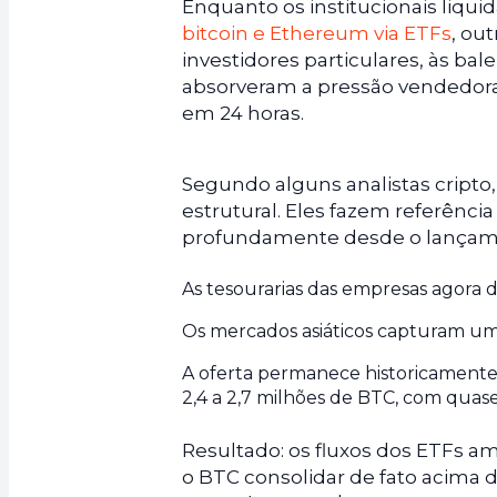
Enquanto os institucionais liqu
bitcoin e Ethereum via ETFs
, ou
investidores particulares, às bal
absorveram a pressão vendedora.
em 24 horas.
Segundo alguns analistas cripto,
estrutural. Eles fazem referênci
profundamente desde o lançamen
As tesourarias das empresas agora 
Os mercados asiáticos capturam u
A oferta permanece historicamente 
2,4 a 2,7 milhões de BTC, com quas
Resultado: os fluxos dos ETFs a
o BTC consolidar de fato acima d