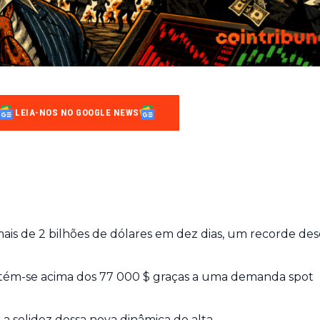
LEIA-NOS NO GOOGLE NEWS
ais de 2 bilhões de dólares em dez dias, um recorde de
ntém-se acima dos 77 000 $ graças a uma demanda spot
a solidez dessa nova dinâmica de alta.