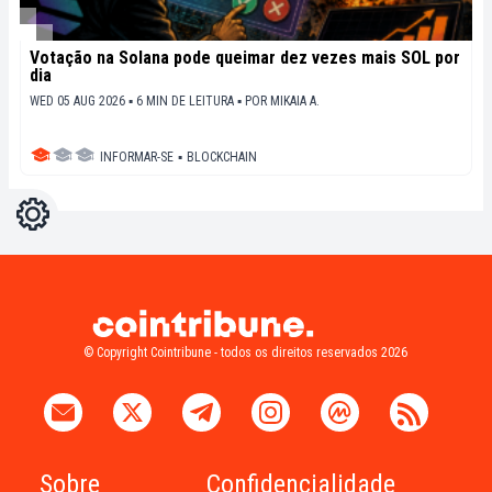
Votação na Solana pode queimar dez vezes mais SOL por
dia
WED 05 AUG 2026 ▪ 6 MIN DE LEITURA ▪
POR
MIKAIA A.
INFORMAR-SE
▪
BLOCKCHAIN
Configurações
Light
Dark
© Copyright Cointribune - todos os direitos reservados 2026
Sobre
Confidencialidade