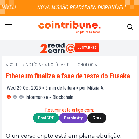
ÍVEL!
cripto para todos
JUNTAR-SE
PESQUISAR
ACCUEIL
»
NOTÍCIAS
»
NOTÍCIAS DE TECNOLOGIA
Ethereum finaliza a fase de teste do Fusaka
Wed 29 Oct 2025 ▪
5
min de leitura ▪ por
Mikaia A.
Informar-se
▪
Blockchain
Resumir este artigo com:
ChatGPT
Perplexity
Grok
O universo cripto está em plena ebulição.