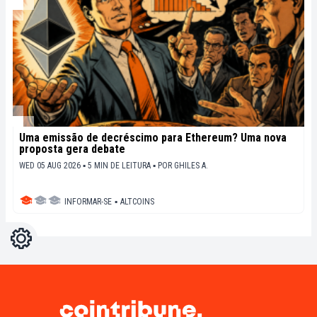
Uma emissão de decréscimo para Ethereum? Uma nova
proposta gera debate
WED 05 AUG 2026 ▪ 5 MIN DE LEITURA ▪
POR
GHILES A.
INFORMAR-SE
▪
ALTCOINS
Configurações
Light
Dark