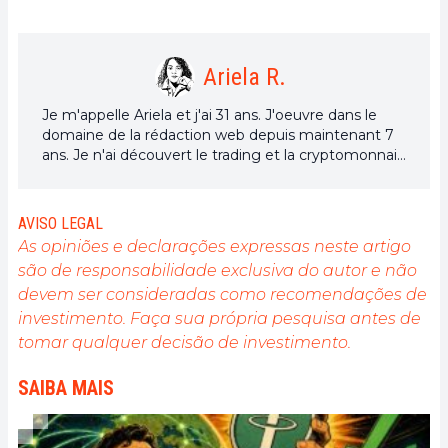
Ariela R.
Je m'appelle Ariela et j'ai 31 ans. J'oeuvre dans le
domaine de la rédaction web depuis maintenant 7
ans. Je n'ai découvert le trading et la cryptomonnaie
que depuis quelques années. Mais c'est un univers
qui m'intéresse beaucoup. Et les sujets traités au
sein de la plateforme me permettent d'en
AVISO LEGAL
apprendre davantage. Chanteuse à mes heures
As opiniões e declarações expressas neste artigo
perdues, je cultive aussi une grande passion pour la
são de responsabilidade exclusiva do autor e não
musique et la lecture (et les animaux !)
devem ser consideradas como recomendações de
investimento. Faça sua própria pesquisa antes de
tomar qualquer decisão de investimento.
SAIBA MAIS