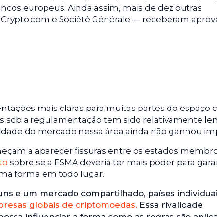
ncos europeus. Ainda assim, mais de dez outras
, Crypto.com e Société Générale — receberam apro
entações mais claras para muitas partes do espaço c
s sob a regulamentação tem sido relativamente len
ividade do mercado nessa área ainda não ganhou im
eçam a aparecer fissuras entre os estados membro
to
sobre se a ESMA deveria ter mais poder para gara
sma forma em todo lugar.
ns e um mercado compartilhado, países individua
resas globais de criptomoedas.
Essa rivalidade
ossa influenciar a forma como as regras são aplic