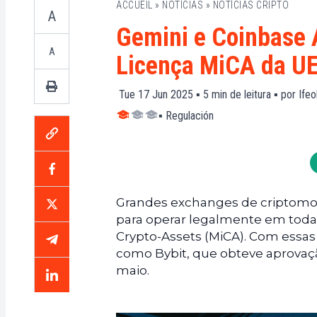
ACCUEIL
»
NOTÍCIAS
»
NOTÍCIAS CRIPTO
A
Gemini e Coinbase 
A
Licença MiCA da U
Tue 17 Jun 2025 ▪
5
min de leitura ▪ por
Ifeo
▪
Regulación
Grandes exchanges de criptomoe
para operar legalmente em toda
Crypto-Assets (MiCA). Com essas 
como Bybit, que obteve aprovaç
maio.