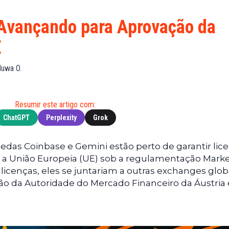
Financeiras
(BNB)
Notícias
XRP
Avançando para Aprovação da
Web3
(XRP)
E
Notícias
Cardano
de
(ADA)
luwa O.
Tecnologia
Dogecoin
Notícias das
(DOGE)
Celebridades
Resumir este artigo com:
ChatGPT
Perplexity
Grok
das Coinbase e Gemini estão perto de garantir lic
 a União Europeia (UE) sob a regulamentação Marke
licenças, eles se juntariam a outras exchanges glob
ão da Autoridade do Mercado Financeiro da Áustria