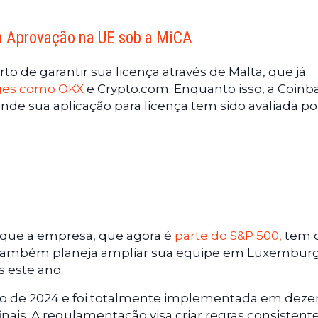
a Aprovação na UE sob a MiCA
to de garantir sua licença através de Malta, que já
ges como OKX
e Crypto.com. Enquanto isso, a Coinb
e sua aplicação para licença tem sido avaliada po
 que a empresa, que agora é
parte do S&P 500,
tem 
. Também planeja ampliar sua equipe em Luxembur
s este ano.
ho de 2024 e foi totalmente implementada em dez
inais. A regulamentação visa criar regras consistent