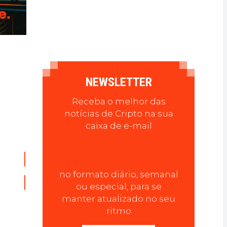
NEWSLETTER
Receba o melhor das
notícias de Cripto na sua
caixa de e-mail
no formato diário, semanal
ou especial, para se
manter atualizado no seu
ritmo