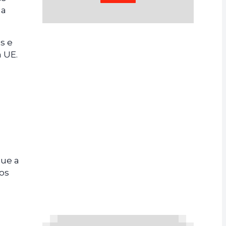
 a
s e
 UE.
que a
os