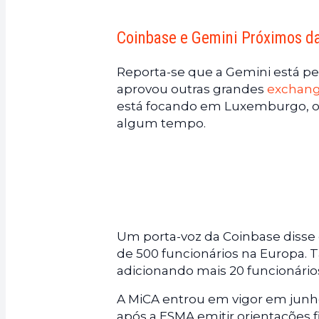
Coinbase e Gemini Próximos d
Reporta-se que a Gemini está per
aprovou outras grandes
exchan
está focando em Luxemburgo, ond
algum tempo.
Um porta-voz da Coinbase disse
de 500 funcionários na Europa
adicionando mais 20 funcionário
A MiCA entrou em vigor em jun
após a ESMA emitir orientações f