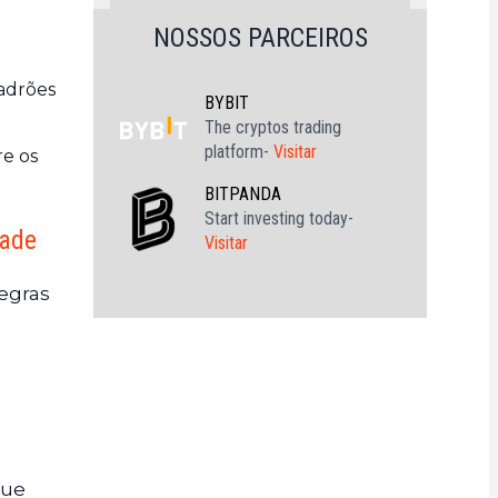
NOSSOS PARCEIROS
padrões
BYBIT
The cryptos trading
platform-
Visitar
re os
BITPANDA
Start investing today-
dade
Visitar
egras
que