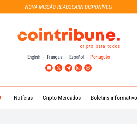
NOVA MISSÃO READ2EARN DISPONÍVEL!
cripto para todos
English
-
Français
-
Español
-
Português
Notícias
Cripto Mercados
Boletins informativ
Notícias
Bitcoin
Cripto
(BTC)
Notícias
Ethereum
Troca
(ETH)
Notícias
BNB