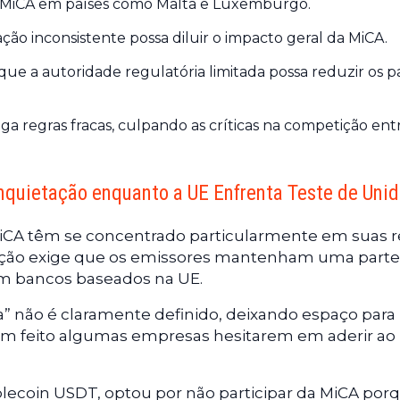
s MiCA em países como Malta e Luxemburgo.
ão inconsistente possa diluir o impacto geral da MiCA.
e a autoridade regulatória limitada possa reduzir os 
regras fracas, culpando as críticas na competição ent
nquietação enquanto a UE Enfrenta Teste de Uni
iCA têm se concentrado particularmente em suas r
tação exige que os emissores mantenham uma parte
s em bancos baseados na UE.
va” não é claramente definido, deixando espaço para
 tem feito algumas empresas hesitarem em aderir ao
blecoin USDT, optou por não participar da MiCA por