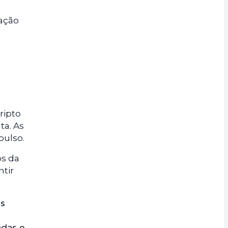
vação
ripto
ta. As
pulso.
s da
ntir
is
adas e