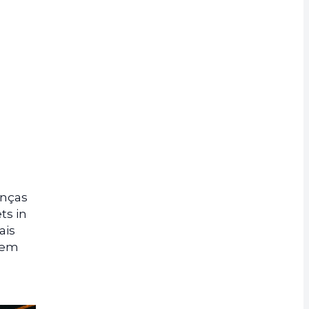
enças
ts in
ais
 em