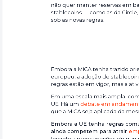
não quer manter reservas em ba
stablecoins — como as da Circle
sob as novas regras.
Embora a MiCA tenha trazido ori
europeu, a adoção de stablecoin
regras estão em vigor, mas a at
Em uma escala mais ampla, com
UE. Há um
debate em andamen
que a MiCA seja aplicada da me
Embora a UE tenha regras comu
ainda competem para atrair
emp
levantou preocupações de que p