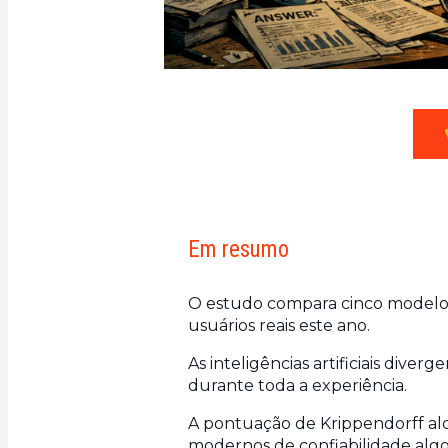
Em resumo
O estudo compara cinco modelos
usuários reais este ano.
As inteligências artificiais dive
durante toda a experiência.
A pontuação de Krippendorff alc
modernos de confiabilidade algo