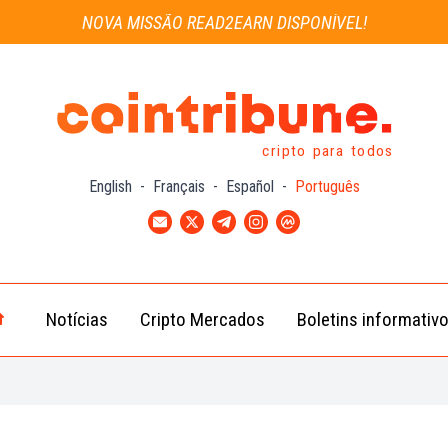
NOVA MISSÃO READ2EARN DISPONÍVEL!
cripto para todos
English
-
Français
-
Español
-
Português
Notícias
Cripto Mercados
Boletins informativ
Notícias
Bitcoin
Cripto
(BTC)
Notícias
Ethereum
Troca
(ETH)
Notícias
BNB