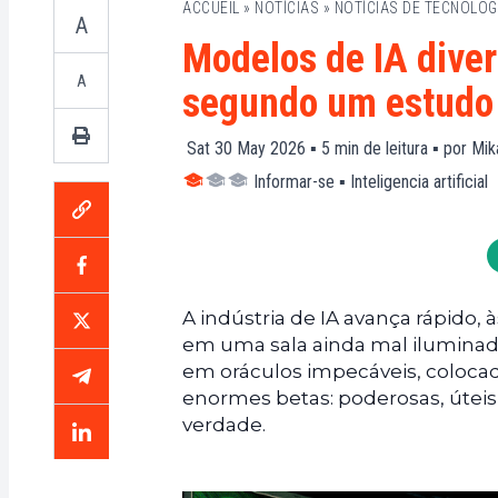
ACCUEIL
»
NOTÍCIAS
»
NOTÍCIAS DE TECNOLOG
A
Modelos de IA diver
A
segundo um estudo
Sat 30 May 2026 ▪
5
min de leitura ▪ por
Mik
Informar-se
▪
Inteligencia artificial
A indústria de IA avança rápid
em uma sala ainda mal iluminada
em oráculos impecáveis, colocad
enormes betas: poderosas, úteis
verdade.