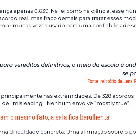
ança apenas 0,639. Na lei como na ciência, esse n
acordo real, mas fraco demais para tratar esses mo
imiar muitas vezes usado para uma confiabilidade só
ra vereditos definitivos; o meio da escala é ond
se p
Fonte: relatório da Lenz 
 principalmente nas extremidades. De 328 acordos
 de “misleading”. Nenhum envolve “mostly true”.
am o mesmo fato, a sala fica barulhenta
a dificuldade concreta. Uma afirmação sobre o por