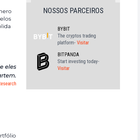
NOSSOS PARCEIROS
úmero
delos
lida
BYBIT
The cryptos trading
platform-
Visitar
BITPANDA
Start investing today-
e eles
Visitar
artem.
Research
tfólio