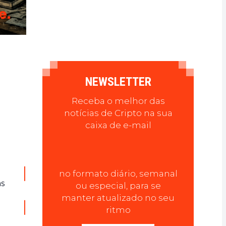
NEWSLETTER
Receba o melhor das
notícias de Cripto na sua
caixa de e-mail
no formato diário, semanal
as
ou especial, para se
manter atualizado no seu
ritmo