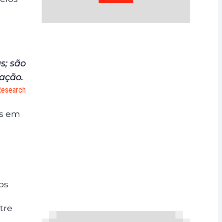
s; são
ação.
 Research
as em
os
tre