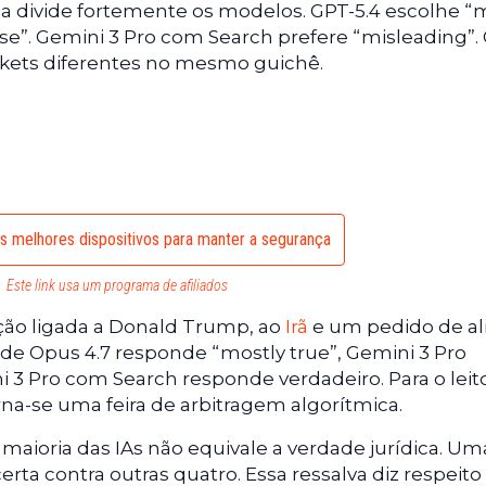
ia divide fortemente os modelos. GPT-5.4 escolhe “
lse”. Gemini 3 Pro com Search prefere “misleading”.
ickets diferentes no mesmo guichê.
os melhores dispositivos para manter a segurança
Este link usa um programa de afiliados
ção ligada a Donald Trump, ao
Irã
e um pedido de al
aude Opus 4.7 responde “mostly true”, Gemini 3 Pro
3 Pro com Search responde verdadeiro. Para o leito
a-se uma feira de arbitragem algorítmica.
ioria das IAs não equivale a verdade jurídica. Um
rta contra outras quatro. Essa ressalva diz respeito