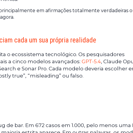
rincipalmente em afirmações totalmente verdadeiras 
agora.
ciam cada um sua própria realidade
ta o ecossistema tecnológico. Os pesquisadores
ais a cinco modelos avançados:
GPT-5.4
, Claude Opu
Search e Sonar Pro. Cada modelo deveria escolher e
stly true”, “misleading” ou falso.
g de bar. Em 672 casos em 1.000, pelo menos uma 
maioria estrita aparece. Em outras palavras, os mo