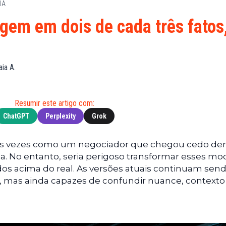
IA
Financeiras
(BNB)
Notícias
XRP
gem em dois de cada três fatos
Web3
(XRP)
Notícias
Cardano
de
(ADA)
aia A.
Tecnologia
Dogecoin
Notícias das
(DOGE)
Celebridades
Resumir este artigo com:
ChatGPT
Perplexity
Grok
o, às vezes como um negociador que chegou cedo de
. No entanto, seria perigoso transformar esses mo
os acima do real. As versões atuais continuam sen
, mas ainda capazes de confundir nuance, contexto