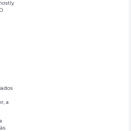
mostly
 O
iados
r, a
a
 às