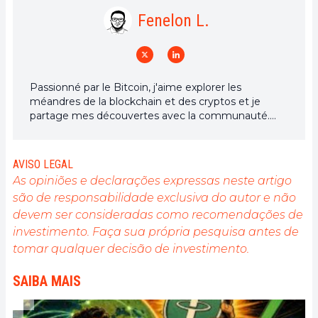
Fenelon L.
Passionné par le Bitcoin, j'aime explorer les
méandres de la blockchain et des cryptos et je
partage mes découvertes avec la communauté.
Mon rêve est de vivre dans un monde où la vie
privée et la liberté financière sont garanties pour
tous, et je crois fermement que Bitcoin est l'outil
AVISO LEGAL
qui peut rendre cela possible.
As opiniões e declarações expressas neste artigo
são de responsabilidade exclusiva do autor e não
devem ser consideradas como recomendações de
investimento. Faça sua própria pesquisa antes de
tomar qualquer decisão de investimento.
SAIBA MAIS