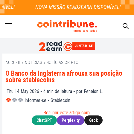
ÍVEL!
cripto para todos
JUNTAR-SE
PESQUISAR
ACCUEIL
»
NOTÍCIAS
»
NOTÍCIAS CRIPTO
O Banco da Inglaterra afrouxa sua posição
sobre stablecoins
Thu 14 May 2026 ▪
4
min de leitura ▪ por
Fenelon L.
Informar-se
▪
Stablecoin
Resumir este artigo com:
ChatGPT
Perplexity
Grok