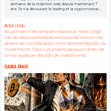
domaine de la rédaction web depuis maintenant 7
ans. Je n'ai découvert le trading et la cryptomonnaie
que depuis quelques années. Mais c'est un univers
qui m'intéresse beaucoup. Et les sujets traités au
sein de la plateforme me permettent d'en
AVISO LEGAL
apprendre davantage. Chanteuse à mes heures
As opiniões e declarações expressas neste artigo
perdues, je cultive aussi une grande passion pour la
são de responsabilidade exclusiva do autor e não
musique et la lecture (et les animaux !)
devem ser consideradas como recomendações de
investimento. Faça sua própria pesquisa antes de
tomar qualquer decisão de investimento.
SAIBA MAIS