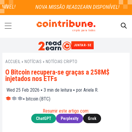
ÍVEL!
cripto para todos
JUNTAR-SE
PESQUISAR
ACCUEIL
»
NOTÍCIAS
»
NOTÍCIAS CRIPTO
O Bitcoin recupera-se graças a 258M$
injetados nos ETFs
Wed 25 Feb 2026 ▪
3
min de leitura ▪ por
Ariela R.
▪
bitcoin (BTC)
Resumir este artigo com:
ChatGPT
Perplexity
Grok