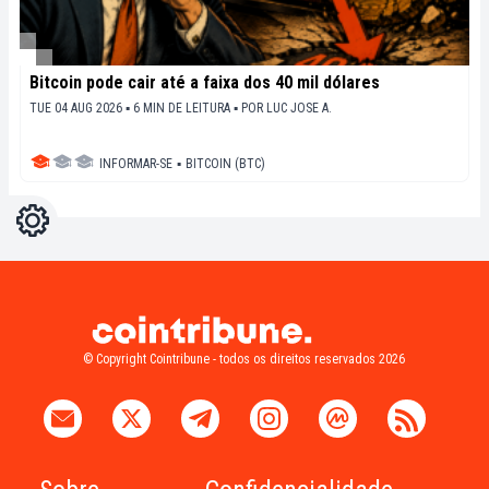
Bitcoin pode cair até a faixa dos 40 mil dólares
TUE 04 AUG 2026 ▪ 6 MIN DE LEITURA ▪
POR
LUC JOSE A.
INFORMAR-SE
▪
BITCOIN (BTC)
Configurações
Light
Dark
© Copyright Cointribune - todos os direitos reservados 2026