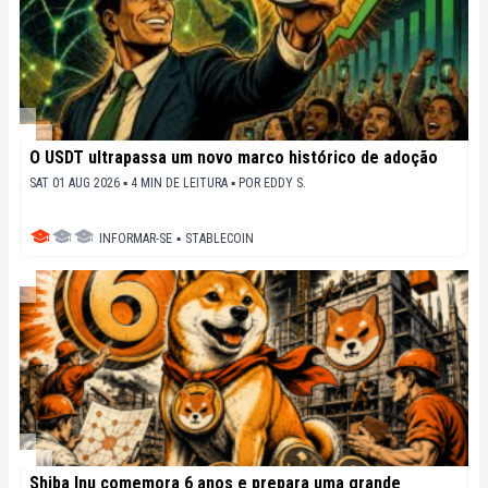
O USDT ultrapassa um novo marco histórico de adoção
SAT 01 AUG 2026 ▪ 4 MIN DE LEITURA ▪
POR
EDDY S.
INFORMAR-SE
▪
STABLECOIN
Shiba Inu comemora 6 anos e prepara uma grande