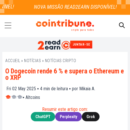
VEL!
cripto para todos
JUNTAR-SE
PESQUISAR
ACCUEIL
»
NOTÍCIAS
»
NOTÍCIAS CRIPTO
O Dogecoin rende 6 % e supera o Ethereum e
o XRP
Fri 02 May 2025 ▪
4
min de leitura ▪ por
Mikaia A.
▪
Altcoins
Resumir este artigo com:
ChatGPT
Perplexity
Grok