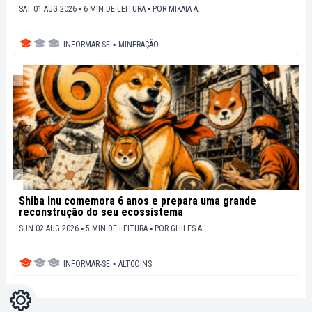
SAT 01 AUG 2026 ▪ 6 MIN DE LEITURA ▪
POR
MIKAIA A.
INFORMAR-SE
▪
MINERAÇÃO
Shiba Inu comemora 6 anos e prepara uma grande
reconstrução do seu ecossistema
SUN 02 AUG 2026 ▪ 5 MIN DE LEITURA ▪
POR
GHILES A.
INFORMAR-SE
▪
ALTCOINS
Configurações
Light
Dark