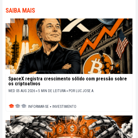
dernières innovations technologiques et de mettre
en perspective les enjeux économiques et
SAIBA MAIS
sociétaux de cette révolution en marche.
SpaceX registra crescimento sólido com pressão sobre
os criptoativos
WED 05 AUG 2026 ▪ 5 MIN DE LEITURA ▪
POR
LUC JOSE A.
INFORMAR-SE
▪
INVESTIMENTO