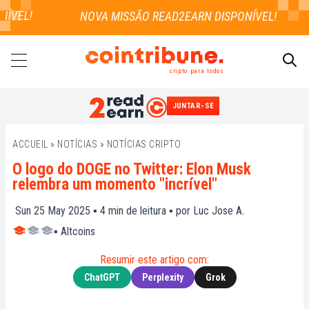
VEL!
cripto para todos
JUNTAR-SE
PESQUISAR
ACCUEIL
»
NOTÍCIAS
»
NOTÍCIAS CRIPTO
O logo do DOGE no Twitter: Elon Musk
relembra um momento "incrível"
Sun 25 May 2025 ▪
4
min de leitura ▪ por
Luc Jose A.
▪
Altcoins
Resumir este artigo com:
ChatGPT
Perplexity
Grok