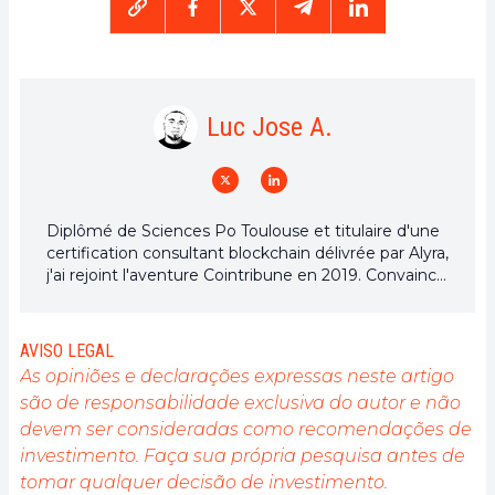
Luc Jose A.
Diplômé de Sciences Po Toulouse et titulaire d'une
certification consultant blockchain délivrée par Alyra,
j'ai rejoint l'aventure Cointribune en 2019. Convaincu
du potentiel de la blockchain pour transformer de
nombreux secteurs de l'économie, j'ai pris
l'engagement de sensibiliser et d'informer le grand
AVISO LEGAL
public sur cet écosystème en constante évolution.
As opiniões e declarações expressas neste artigo
Mon objectif est de permettre à chacun de mieux
são de responsabilidade exclusiva do autor e não
comprendre la blockchain et de saisir les
devem ser consideradas como recomendações de
opportunités qu'elle offre. Je m'efforce chaque jour
de fournir une analyse objective de l'actualité, de
investimento. Faça sua própria pesquisa antes de
décrypter les tendances du marché, de relayer les
tomar qualquer decisão de investimento.