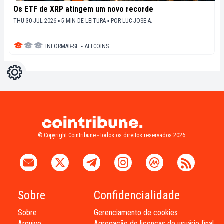
Os ETF de XRP atingem um novo recorde
THU 30 JUL 2026 ▪ 5 MIN DE LEITURA ▪
POR
LUC JOSE A.
INFORMAR-SE
▪
ALTCOINS
Configurações
Light
Dark
© Copyright Cointribune - todos os direitos reservados 2026
Sobre
Confidencialidade
Sobre
Gerenciamento de cookies
Arquivo
Agregação de licenças de usuário final