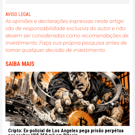
and on-chain analyses.
AVISO LEGAL
As opiniões e declarações expressas neste artigo
são de responsabilidade exclusiva do autor e não
devem ser consideradas como recomendações de
investimento. Faça sua própria pesquisa antes de
tomar qualquer decisão de investimento.
SAIBA MAIS
Cripto: Ex-policial de Los Angeles pega prisão perpétua