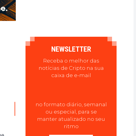
NEWSLETTER
Receba o melhor das
notícias de Cripto na sua
caixa de e-mail
no formato diário, semanal
ou especial, para se
manter atualizado no seu
ritmo
ue