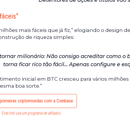
Detentores de ações e títulos vão se
fáceis”
ilhões mais fáceis que já fiz,” elogiando o design d
onstrução de riqueza simples:
ornar milionário: Não consigo acreditar como o b
torna ficar rico tão fácil… Apenas configure e es
imento inicial em BTC cresceu para vários milhões
mesma boa sorte.”
primeiras criptomoedas com a Coinbase
Este link usa um programa de afiliados