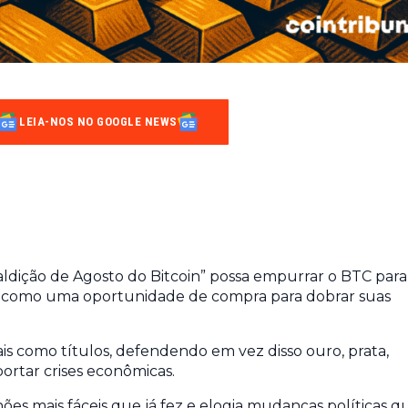
LEIA-NOS NO GOOGLE NEWS
aldição de Agosto do Bitcoin” possa empurrar o BTC para
 como uma oportunidade de compra para dobrar suas
nais como títulos, defendendo em vez disso ouro, prata,
portar crises econômicas.
hões mais fáceis que já fez e elogia mudanças políticas q