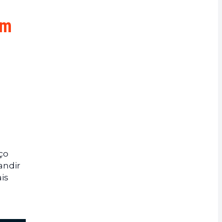
um
ço
andir
ais