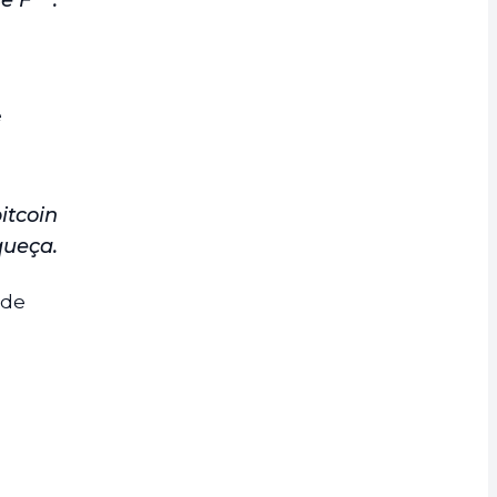
 F***.
e
itcoin
queça.
 de