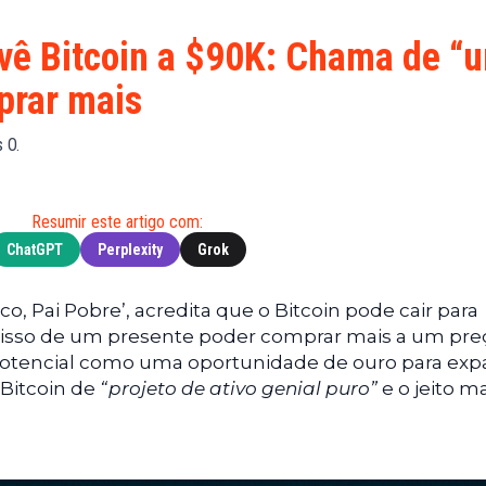
Financeiras
(BNB)
Notícias
XRP
evê Bitcoin a $90K: Chama de “
Web3
(XRP)
prar mais
Notícias
Cardano
de
(ADA)
s O.
Tecnologia
Dogecoin
Notícias das
(DOGE)
Celebridades
Resumir este artigo com:
ChatGPT
Perplexity
Grok
ico, Pai Pobre’, acredita que o Bitcoin pode cair para
 isso de um presente poder comprar mais a um pre
 potencial como uma oportunidade de ouro para exp
 Bitcoin de
“projeto de ativo genial puro”
e o jeito m