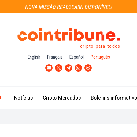
NOVA MISSÃO READ2EARN DISPONÍVEL!
cripto para todos
English
-
Français
-
Español
-
Português
Notícias
Cripto Mercados
Boletins informativ
Notícias
Bitcoin
Cripto
(BTC)
Notícias
Ethereum
Troca
(ETH)
Notícias
BNB