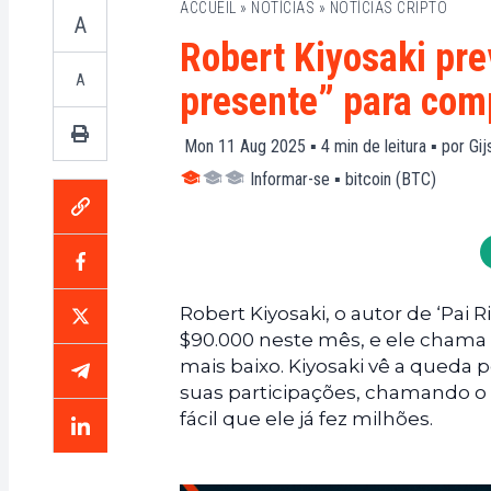
ACCUEIL
»
NOTÍCIAS
»
NOTÍCIAS CRIPTO
A
Robert Kiyosaki pr
A
presente” para com
Mon 11 Aug 2025 ▪
4
min de leitura ▪ por
Gij
Informar-se
▪
bitcoin (BTC)
Robert Kiyosaki, o autor de ‘Pai R
$90.000 neste mês, e ele chama
mais baixo. Kiyosaki vê a queda
suas participações, chamando o
fácil que ele já fez milhões.