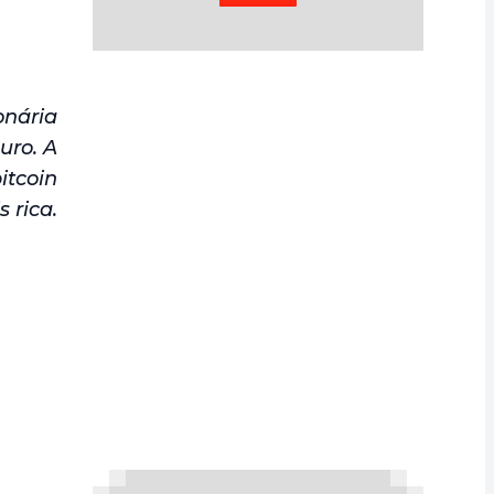
onária
uro. A
itcoin
 rica.