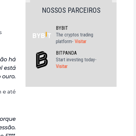
NOSSOS PARCEIROS
BYBIT
s
The cryptos trading
platform-
Visitar
BITPANDA
Não há
Start investing today-
Visitar
l está
 ouro.
n e até
Porque
essão.