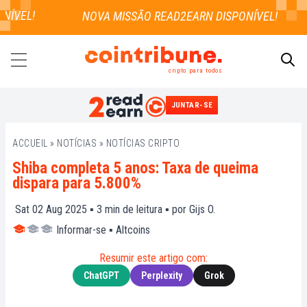
ÍVEL!
cripto para todos
JUNTAR-SE
PESQUISAR
ACCUEIL
»
NOTÍCIAS
»
NOTÍCIAS CRIPTO
Shiba completa 5 anos: Taxa de queima
dispara para 5.800%
Sat 02 Aug 2025 ▪
3
min de leitura ▪ por
Gijs O.
Informar-se
▪
Altcoins
Resumir este artigo com:
ChatGPT
Perplexity
Grok