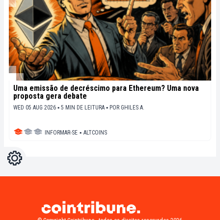
Uma emissão de decréscimo para Ethereum? Uma nova
proposta gera debate
WED 05 AUG 2026 ▪ 5 MIN DE LEITURA ▪
POR
GHILES A.
INFORMAR-SE
▪
ALTCOINS
Configurações
Light
Dark