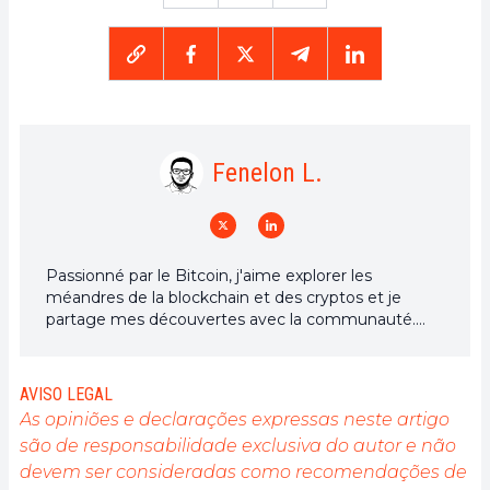
Fenelon L.
Passionné par le Bitcoin, j'aime explorer les
méandres de la blockchain et des cryptos et je
partage mes découvertes avec la communauté.
Mon rêve est de vivre dans un monde où la vie
privée et la liberté financière sont garanties pour
tous, et je crois fermement que Bitcoin est l'outil
AVISO LEGAL
qui peut rendre cela possible.
As opiniões e declarações expressas neste artigo
são de responsabilidade exclusiva do autor e não
devem ser consideradas como recomendações de