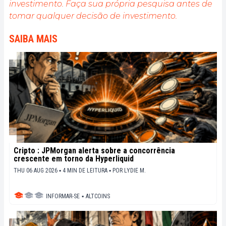
investimento. Faça sua própria pesquisa antes de
tomar qualquer decisão de investimento.
SAIBA MAIS
Cripto : JPMorgan alerta sobre a concorrência
crescente em torno da Hyperliquid
THU 06 AUG 2026 ▪ 4 MIN DE LEITURA ▪
POR
LYDIE M.
INFORMAR-SE
▪
ALTCOINS