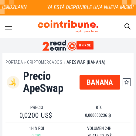
 READ2EARN
cripto para todos
UNIRSE
BUSCAR
PORTADA
»
CRIPTOMERCADOS
»
APESWAP (BANANA)
Precio
BANANA
ApeSwap
PRECIO
BTC
0,0200 US$
0,000000236 ₿
1H % ROI
VOLUMEN 24H
0.29%
70.415,20 US$