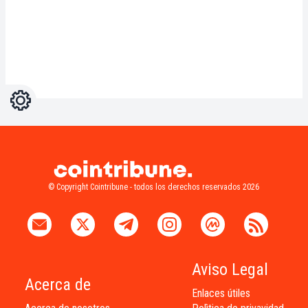
Ajustes
Light
Dark
© Copyright Cointribune - todos los derechos reservados 2026
Aviso Legal
Acerca de
Enlaces útiles