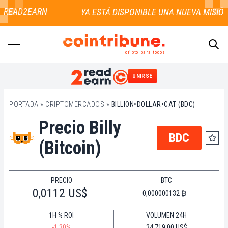
E READ2EARN
cripto para todos
UNIRSE
BUSCAR
PORTADA
»
CRIPTOMERCADOS
»
BILLION•DOLLAR•CAT (BDC)
Precio Billy
BDC
(Bitcoin)
PRECIO
BTC
0,0112 US$
0,000000132 ₿
1H % ROI
VOLUMEN 24H
-1.30%
24.719,00 US$