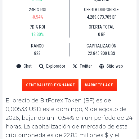
24H % ROI
OFERTA DISPONIBLE
-0.54%
4.289.073.705 BF
7D % ROI
OFERTA TOTAL
12.30%
0 BF
RANGO
CAPITALIZACIÓN
828
22.845.800 US$
Chat
Explorador
Twitter
Sitio web
CENTRALIZED EXCHANGE
MARKETPLACE
El precio de BitForex Token (BF) es de
0,00533 USD este domingo, 9 de agosto de
2026, bajando un -0,54% en un período de 24
horas. La capitalización de mercado de esta
criptomoneda es de 22.85 millones $ y el