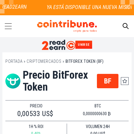
 READ2EARN
cripto para todos
UNIRSE
BUSCAR
PORTADA
»
CRIPTOMERCADOS
»
BITFOREX TOKEN (BF)
Precio BitForex
BF
Token
PRECIO
BTC
0,00533 US$
0,0000000630 ₿
1H % ROI
VOLUMEN 24H
0.40%
0,00 US$