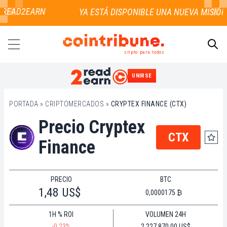
 READ2EARN
cripto para todos
UNIRSE
BUSCAR
PORTADA
»
CRIPTOMERCADOS
»
CRYPTEX FINANCE (CTX)
Precio Cryptex
CTX
Finance
PRECIO
BTC
1,48 US$
0,0000175 ₿
1H % ROI
VOLUMEN 24H
-0.23%
2.227.870,00 US$