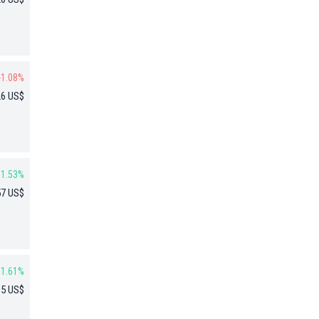
-1.08%
26 US$
1.53%
57 US$
1.61%
35 US$