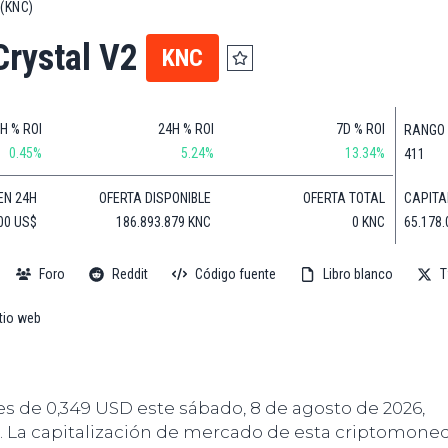
(KNC)
de
(BNB)
Guía de
Exchanges
Compra
XRP
Crystal V2
KNC
Noticias
(XRP)
Guía
Tec
Definitiva
Cardano
sobre
Noticias
(ADA)
DeFi
H % ROI
24H % ROI
7D % ROI
RANGO
de
Dogecoin
0.45%
5.24%
13.34%
411
Finanzas
Guía
(DOGE)
de
Noticias
CAPITA
EN 24H
OFERTA DISPONIBLE
OFERTA TOTAL
Mining
de
65.178.
00 US$
186.893.879 KNC
0 KNC
Web3
Guías
de
Foro
Reddit
Código fuente
Libro blanco
T
Trading
tio web
es de 0,349 USD este sábado, 8 de agosto de 2026,
. La capitalización de mercado de esta criptomone