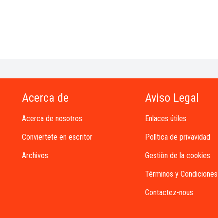
Acerca de
Aviso Legal
Acerca de nosotros
Enlaces útiles
Conviertete en escritor
Polìtica de privavidad
Archivos
Gestiòn de la cookies
Términos y Condiciones
Contactez-nous