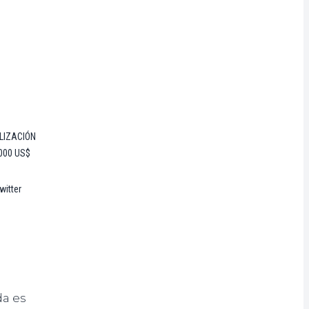
LIZACIÓN
000 US$
witter
da es