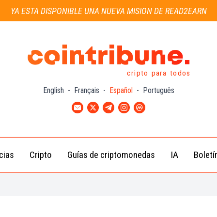
YA ESTÁ DISPONIBLE UNA NUEVA MISIÓN DE READ2EARN
cripto para todos
English
-
Français
-
Español
-
Português
cias
Cripto
Guías de criptomonedas
IA
Boletí
Noticias de
Bitcoin
Guías
Tra
Criptomonedas
(BTC)
para
con
Novatos
Noticias de
Ethereum
Celebridades
(ETH)
Guía de
Criptomo
Noticias
BNB