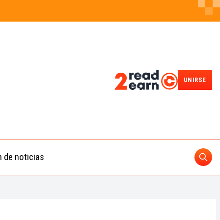
UNIRSE
n de noticias
Busc
ding
 IA
BUSCAR
nedas