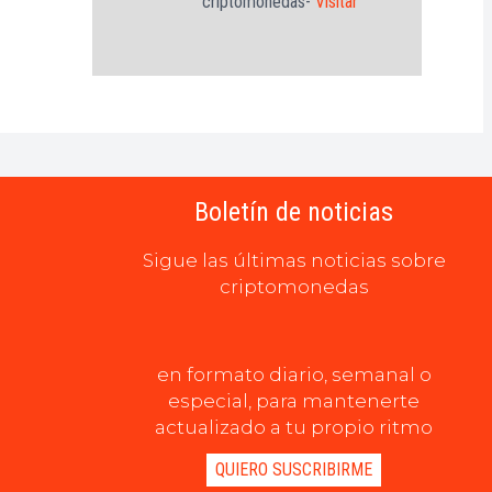
criptomonedas-
Visitar
Boletín de noticias
Sigue las últimas noticias sobre
criptomonedas
en formato diario, semanal o
especial, para mantenerte
actualizado a tu propio ritmo
QUIERO SUSCRIBIRME