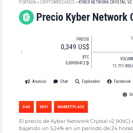
PORTADA
»
CRIPTOMERCADOS
»
KYBER NETWORK CRYSTAL V2 
Precio Kyber Network 
1
PRECIO
0,349 US$
BTC
VOLUM
0,00000412 ₿
11.711.900,
Anuncio
Chat
Explorador
Facebook
Si
DAO
DEFI
MARKETPLACE
El precio de Kyber Network Crystal v2 (KNC) 
bajando un 5,24% en un período de 24 horas