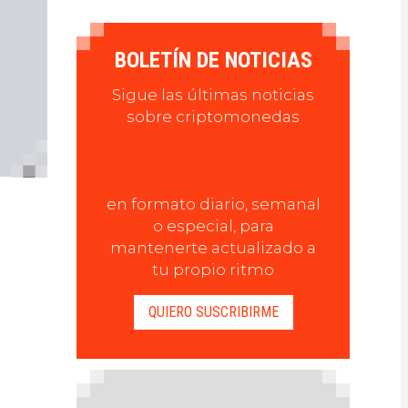
BOLETÍN DE NOTICIAS
Sigue las últimas noticias
sobre criptomonedas
en formato diario, semanal
o especial, para
mantenerte actualizado a
tu propio ritmo
QUIERO SUSCRIBIRME