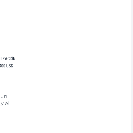
LIZACIÓN
400 US$
 un
y el
l