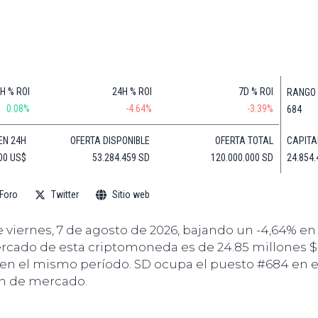
de
(BNB)
Guía de
Exchanges
Compra
XRP
Noticias
(XRP)
Guía
Tec
Definitiva
Cardano
sobre
Noticias
(ADA)
DeFi
H % ROI
24H % ROI
7D % ROI
RANGO
de
Dogecoin
0.08%
-4.64%
-3.39%
684
Finanzas
Guía
(DOGE)
de
Noticias
CAPITA
EN 24H
OFERTA DISPONIBLE
OFERTA TOTAL
Mining
de
24.854.
,00 US$
53.284.459 SD
120.000.000 SD
Web3
Guías
de
Foro
Twitter
Sitio web
Trading
e viernes, 7 de agosto de 2026, bajando un -4,64% en
ercado de esta criptomoneda es de 24.85 millones $ 
en el mismo período. SD ocupa el puesto #684 en e
ón de mercado.