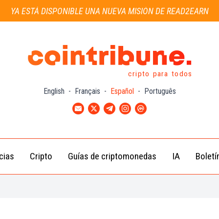
YA ESTÁ DISPONIBLE UNA NUEVA MISIÓN DE READ2EARN
cripto para todos
English
-
Français
-
Español
-
Português
cias
Cripto
Guías de criptomonedas
IA
Boletí
Noticias de
Bitcoin
Guías
Tra
Criptomonedas
(BTC)
para
con
Novatos
Noticias de
Ethereum
Celebridades
(ETH)
Guía de
Criptomo
Noticias
BNB