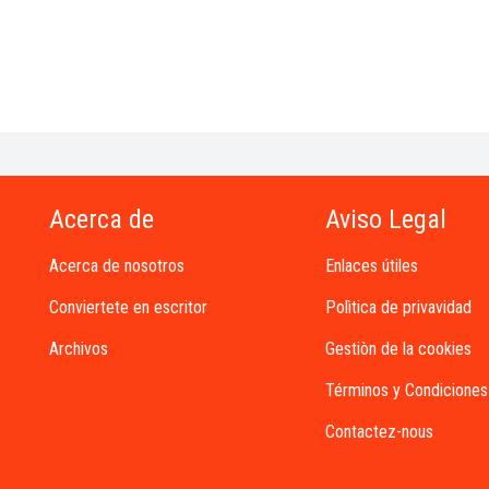
Acerca de
Aviso Legal
Acerca de nosotros
Enlaces útiles
Conviertete en escritor
Polìtica de privavidad
Archivos
Gestiòn de la cookies
Términos y Condiciones
Contactez-nous