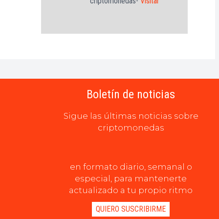
criptomonedas-
Visitar
Boletín de noticias
Sigue las últimas noticias sobre
criptomonedas
en formato diario, semanal o
especial, para mantenerte
actualizado a tu propio ritmo
QUIERO SUSCRIBIRME