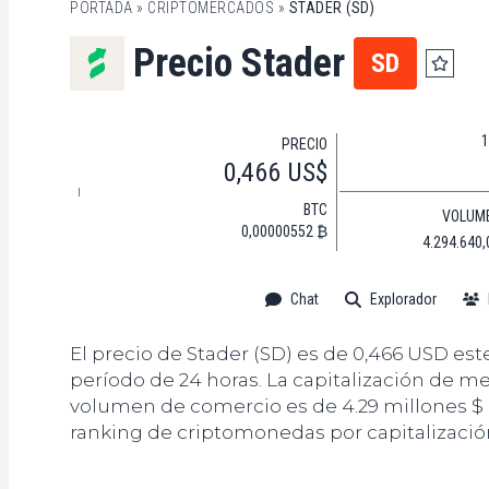
PORTADA
»
CRIPTOMERCADOS
»
STADER (SD)
Precio Stader
SD
1
PRECIO
0,466 US$
BTC
VOLUM
0,00000552 ₿
4.294.640
Chat
Explorador
El precio de Stader (SD) es de 0,466 USD est
período de 24 horas. La capitalización de m
volumen de comercio es de 4.29 millones $ 
ranking de criptomonedas por capitalizaci