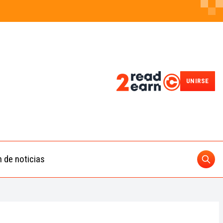
UNIRSE
n de noticias
Busc
ding
 IA
BUSCAR
nedas