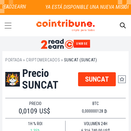
 READ2EARN
cripto para todos
UNIRSE
BUSCAR
PORTADA
»
CRIPTOMERCADOS
»
SUNCAT (SUNCAT)
Precio
SUNCAT
SUNCAT
PRECIO
BTC
0,0109 US$
0,000000128 ₿
1H % ROI
VOLUMEN 24H
1.35%
6.316.740,00 US$