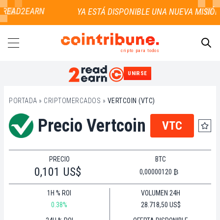
E READ2EARN
cripto para todos
UNIRSE
BUSCAR
PORTADA
»
CRIPTOMERCADOS
»
VERTCOIN (VTC)
Precio Vertcoin
VTC
PRECIO
BTC
0,101 US$
0,00000120 ₿
1H % ROI
VOLUMEN 24H
0.38%
28.718,50 US$