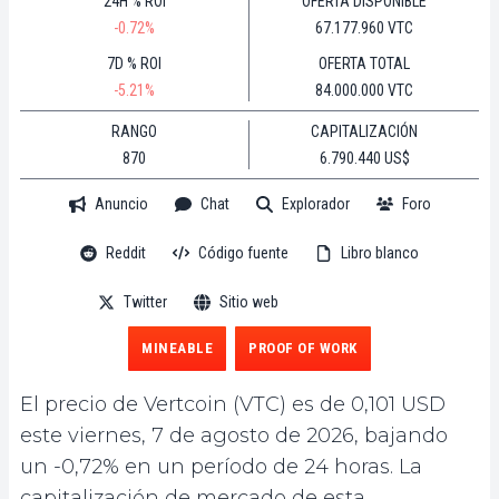
24H % ROI
OFERTA DISPONIBLE
-0.72%
67.177.960 VTC
7D % ROI
OFERTA TOTAL
-5.21%
84.000.000 VTC
RANGO
CAPITALIZACIÓN
870
6.790.440 US$
Anuncio
Chat
Explorador
Foro
Reddit
Código fuente
Libro blanco
Twitter
Sitio web
MINEABLE
PROOF OF WORK
El precio de Vertcoin (VTC) es de 0,101 USD
este viernes, 7 de agosto de 2026, bajando
un -0,72% en un período de 24 horas. La
capitalización de mercado de esta