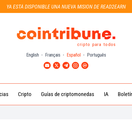
YA ESTÁ DISPONIBLE UNA NUEVA MISIÓN DE READ2EARN
cripto para todos
English
-
Français
-
Español
-
Português
cias
Cripto
Guías de criptomonedas
IA
Boletí
Noticias de
Bitcoin
Guías
Tra
Criptomonedas
(BTC)
para
con
Novatos
Noticias de
Ethereum
Celebridades
(ETH)
Guía de
Criptomo
Noticias
BNB