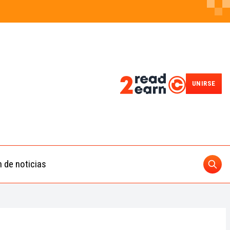
UNIRSE
n de noticias
Busc
ding
 IA
BUSCAR
nedas