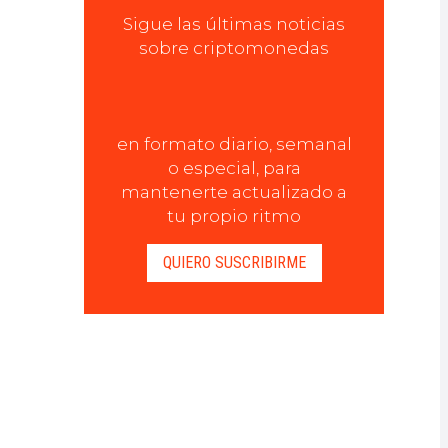
Sigue las últimas noticias
sobre criptomonedas
en formato diario, semanal
o especial, para
mantenerte actualizado a
tu propio ritmo
QUIERO SUSCRIBIRME