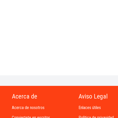
Acerca de
Aviso Legal
Acerca de nosotros
Enlaces útiles
Conviertete en escritor
Polìtica de privavidad