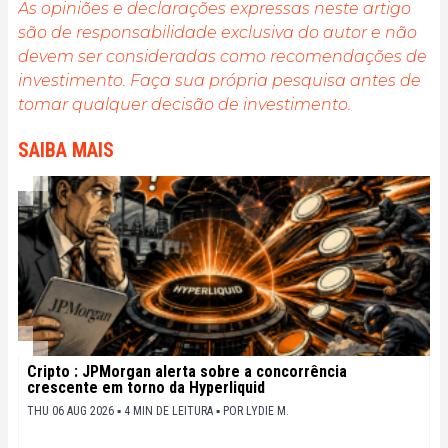
As opiniões e declarações expressas neste artigo
são de responsabilidade exclusiva do autor e não
devem ser consideradas como recomendações de
investimento. Faça sua própria pesquisa antes de
tomar qualquer decisão de investimento.
SAIBA MAIS
Cripto : JPMorgan alerta sobre a concorrência
crescente em torno da Hyperliquid
THU 06 AUG 2026 ▪ 4 MIN DE LEITURA ▪
POR
LYDIE M.