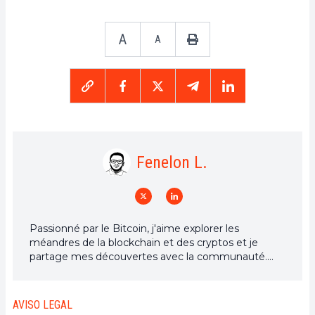
A
A
Fenelon L.
Passionné par le Bitcoin, j'aime explorer les
méandres de la blockchain et des cryptos et je
partage mes découvertes avec la communauté.
Mon rêve est de vivre dans un monde où la vie
privée et la liberté financière sont garanties pour
tous, et je crois fermement que Bitcoin est l'outil
AVISO LEGAL
qui peut rendre cela possible.