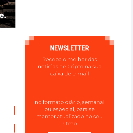
NEWSLETTER
Receba o melhor das
notícias de Cripto na sua
caixa de e-mail
no formato diário, semanal
ou especial, para se
manter atualizado no seu
ritmo