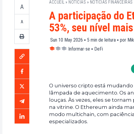
ACCUEIL
»
NOTÍCIAS
»
NOTÍCIAS FINANCEIRAS
A
A participação do E
A
53%, seu nível mais
Sun 10 May 2026 ▪
5
min de leitura ▪ por
Mik
Informar-se
▪
DeFi
O universo cripto está mudand
lâmpada de aquecimento. Os an
louças. Às vezes, eles se tornam
na vitrine. O Ethereum ainda m
modo multichain, com paciência,
especializados.