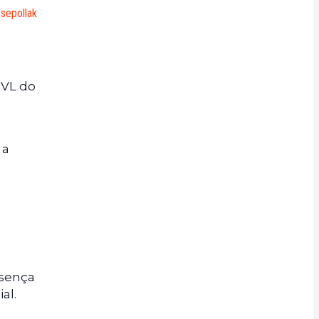
ssepollak
TVL do
à
 a
esença
ial.