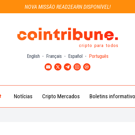
NOVA MISSÃO READ2EARN DISPONÍVEL!
cripto para todos
English
-
Français
-
Español
-
Português
Notícias
Cripto Mercados
Boletins informativ
Notícias
Bitcoin
Cripto
(BTC)
Notícias
Ethereum
Troca
(ETH)
Notícias
BNB