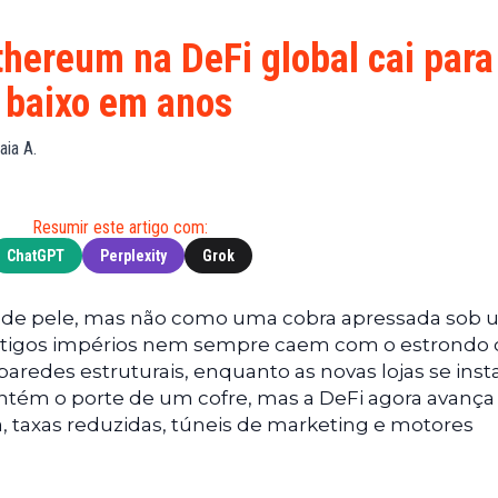
Financeiras
(BNB)
Notícias
XRP
thereum na DeFi global cai para
Web3
(XRP)
 baixo em anos
Notícias
Cardano
de
(ADA)
aia A.
Tecnologia
Dogecoin
Notícias das
(DOGE)
Celebridades
Resumir este artigo com:
ChatGPT
Perplexity
Grok
o de pele, mas não como uma cobra apressada sob
tigos impérios nem sempre caem com o estrondo 
 paredes estruturais, enquanto as novas lojas se ins
antém o porte de um cofre, mas a DeFi agora avanç
 taxas reduzidas, túneis de marketing e motores