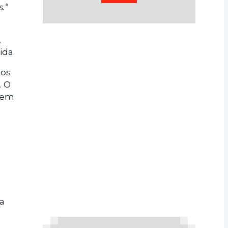
s.
“
,
ida.
ios
. O
 em
ia