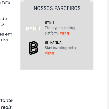
O DEX
NOSSOS PARCEIROS
rede
BYBIT
SDT.
The cryptos trading
platform-
Visitar
res em
tiro
BITPANDA
Start investing today-
Visitar
rtante
reais.