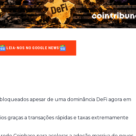
LEIA-NOS NO GOOGLE NEWS
bloqueados apesar de uma dominância DeFi agora em
os graças a transações rápidas e taxas extremamente
 rede Coinbase para acelerar a adoção massiva de novos