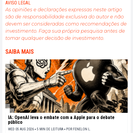
l'engagement de sensibiliser et d'informer le grand
AVISO LEGAL
public sur cet écosystème en constante évolution.
As opiniões e declarações expressas neste artigo
Mon objectif est de permettre à chacun de mieux
são de responsabilidade exclusiva do autor e não
comprendre la blockchain et de saisir les
devem ser consideradas como recomendações de
opportunités qu'elle offre. Je m'efforce chaque jour
de fournir une analyse objective de l'actualité, de
investimento. Faça sua própria pesquisa antes de
décrypter les tendances du marché, de relayer les
tomar qualquer decisão de investimento.
dernières innovations technologiques et de mettre
en perspective les enjeux économiques et
SAIBA MAIS
sociétaux de cette révolution en marche.
IA: OpenAI leva o embate com a Apple para o debate
público
WED 05 AUG 2026 ▪ 5 MIN DE LEITURA ▪
POR
FENELON L.