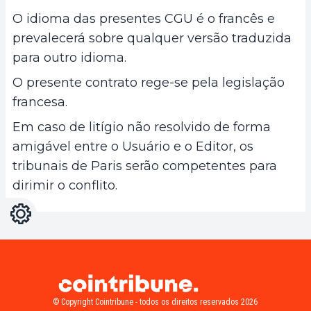
O idioma das presentes CGU é o francês e
prevalecerá sobre qualquer versão traduzida
para outro idioma.
O presente contrato rege-se pela legislação
francesa.
Em caso de litígio não resolvido de forma
amigável entre o Usuário e o Editor, os
tribunais de Paris serão competentes para
dirimir o conflito.
Configurações
Light
Dark
© Copyright Cointribune - todos os direitos reservados 2026