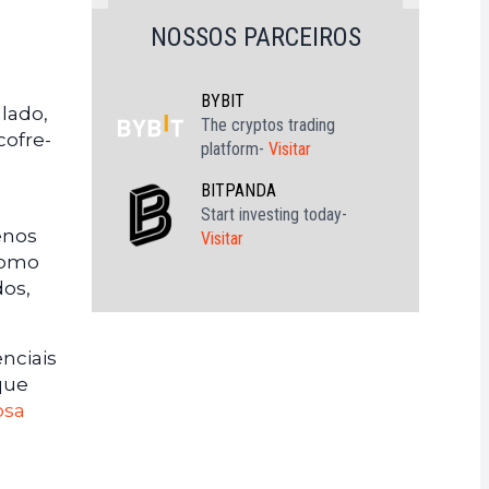
NOSSOS PARCEIROS
BYBIT
lado,
The cryptos trading
cofre-
platform-
Visitar
BITPANDA
Start investing today-
enos
Visitar
como
dos,
nciais
que
osa