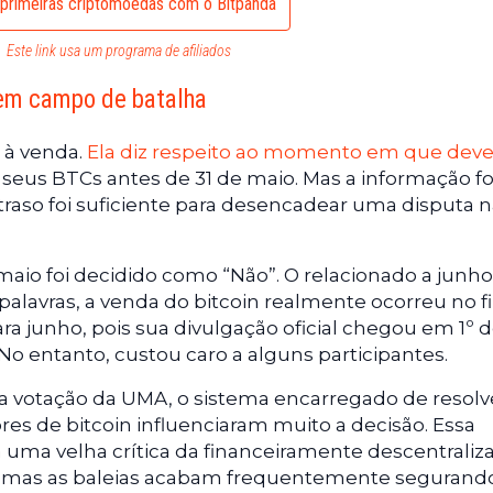
primeiras criptomoedas com o Bitpanda
Este link usa um programa de afiliados
 em campo de batalha
 à venda.
Ela diz respeito ao momento em que deve
 seus BTCs antes de 31 de maio. Mas a informação fo
traso foi suficiente para desencadear uma disputa 
aio foi decidido como “Não”. O relacionado a junho 
alavras, a venda do bitcoin realmente ocorreu no fi
ara junho, pois sua divulgação oficial chegou em 1º 
No entanto, custou caro a alguns participantes.
a votação da UMA, o sistema encarregado de resolv
es de bitcoin influenciaram muito a decisão. Essa
uma velha crítica da financeiramente descentraliza
, mas as baleias acabam frequentemente segurand