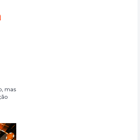
a
o, mas
ção