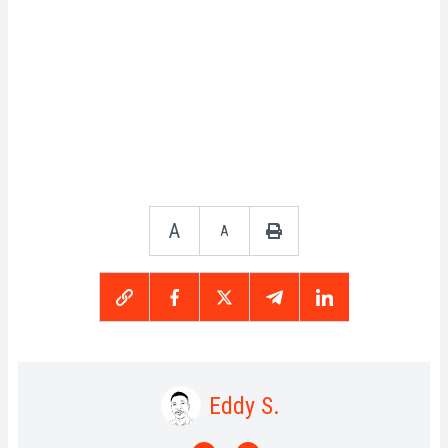
A
A
Eddy S.