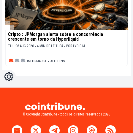
Cripto : JPMorgan alerta sobre a concorrência
crescente em torno da Hyperliquid
THU 06 AUG 2026 ▪ 4 MIN DE LEITURA ▪
POR
LYDIE M.
INFORMAR-SE
▪
ALTCOINS
Configurações
Light
Dark
© Copyright Cointribune - todos os direitos reservados 2026