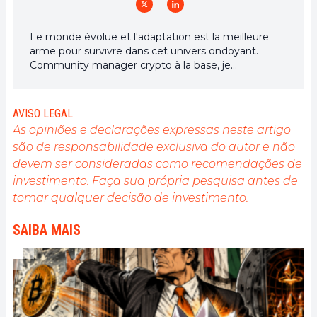
Le monde évolue et l'adaptation est la meilleure
arme pour survivre dans cet univers ondoyant.
Community manager crypto à la base, je
m'intéresse à tout ce qui touche de près ou de loin
à la blockchain et ses dérivés. Dans l'optique de
partager mon expérience et de faire connaître un
AVISO LEGAL
domaine qui me passionne, rien de mieux que de
As opiniões e declarações expressas neste artigo
rédiger des articles informatifs et décontractés à la
são de responsabilidade exclusiva do autor e não
fois.
devem ser consideradas como recomendações de
investimento. Faça sua própria pesquisa antes de
tomar qualquer decisão de investimento.
SAIBA MAIS