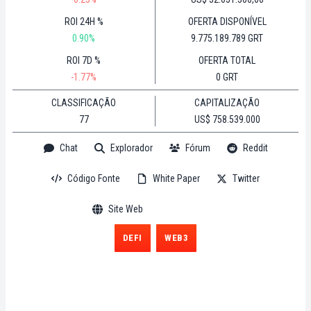
ROI 24H %
OFERTA DISPONÍVEL
0.90%
9.775.189.789 GRT
ROI 7D %
OFERTA TOTAL
-1.77%
0 GRT
CLASSIFICAÇÃO
CAPITALIZAÇÃO
77
US$ 758.539.000
Chat
Explorador
Fórum
Reddit
Código Fonte
White Paper
Twitter
Site Web
DEFI
WEB3