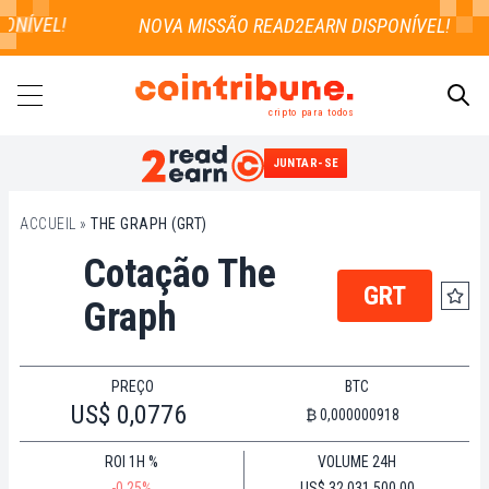
ONÍVEL!
cripto para todos
JUNTAR-SE
PESQUISAR
ACCUEIL
»
THE GRAPH (GRT)
Cotação The
GRT
Graph
PREÇO
BTC
US$ 0,0776
₿ 0,000000918
ROI 1H %
VOLUME 24H
-0.25%
US$ 32.031.500,00