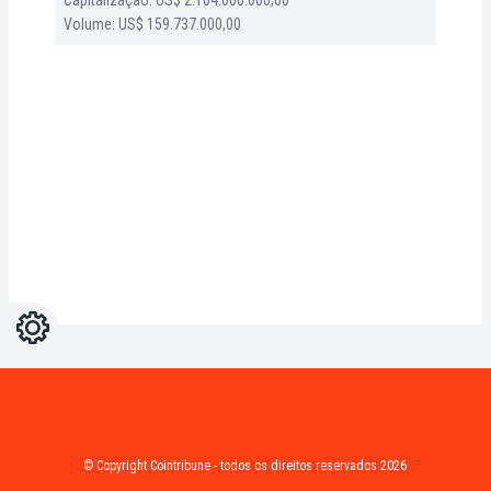
Capitalização: US$ 2.104.000.000,00
Volume: US$ 159.737.000,00
Configurações
Light
Dark
© Copyright Cointribune - todos os direitos reservados 2026