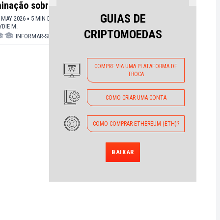
inação sobre os
pico de três meses após
viab
 em relação a
alta de 15%
emp
GUIAS DE
5 MAY 2026 ▪ 5 MIN DE LEITURA ▪
SAT 09 MAY 2026 ▪ 5 MIN DE LEITURA ▪
THU 12
llar e Avalanche
las
YDIE M.
POR
GHILES A.
LEITU
CRIPTOMOEDAS
açõ
INFORMAR-SE
▪
ALTCOINS
INFORMAR-SE
▪
ALTCOINS
tok
EUA 
COMPRE VIA UMA PLATAFORMA DE
TROCA
COMO CRIAR UMA CONTA
COMO COMPRAR ETHEREUM (ETH)?
BAIXAR