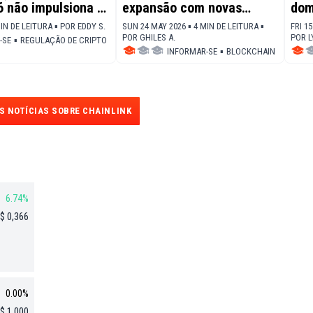
 não impulsiona o
expansão com novas
dom
dos bilhões em
integrações blockchain
RWA
MIN DE LEITURA ▪
POR
EDDY S.
SUN 24 MAY 2026 ▪ 4 MIN DE LEITURA ▪
FRI 1
Ste
POR
GHILES A.
POR
L
-SE
▪
REGULAÇÃO DE CRIPTO
INFORMAR-SE
▪
BLOCKCHAIN
S NOTÍCIAS SOBRE CHAINLINK
6.74%
$ 0,366
0.00%
$ 1,000