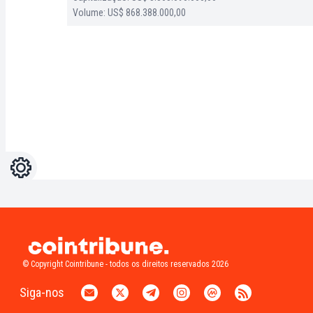
Volume: US$ 868.388.000,00
Configurações
Light
Dark
© Copyright Cointribune - todos os direitos reservados 2026
Siga-nos