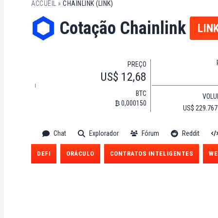
ACCUEIL
»
CHAINLINK (LINK)
Cotação Chainlink
LIN
PREÇO
US$ 12,68
BTC
VOLU
₿ 0,000150
US$ 229.767
Chat
Explorador
Fórum
Reddit
DEFI
ORÁCULO
CONTRATOS INTELIGENTES
WE