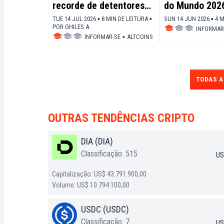
recorde de detentores
do Mundo 2026
enquanto o mercado
token apesar 
TUE 14 JUL 2026 ▪ 8 MIN DE LEITURA ▪
SUN 14 JUN 2026 ▪ 4 
aguarda um sinal de
apostas?
POR
GHILES A.
INFORMAR
recuperação
INFORMAR-SE
▪
ALTCOINS
TODAS A
OUTRAS TENDÊNCIAS CRIPTO
DIA (DIA)
Classificação: 515
US
Capitalização: US$ 43.791.900,00
Volume: US$ 10.794.100,00
USDC (USDC)
Classificação: 7
US