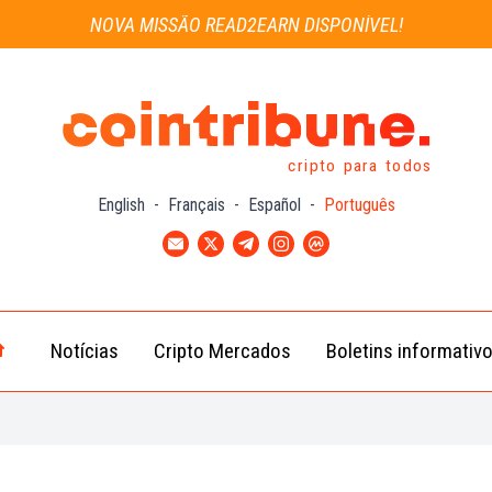
NOVA MISSÃO READ2EARN DISPONÍVEL!
cripto para todos
English
-
Français
-
Español
-
Português
Notícias
Cripto Mercados
Boletins informativ
Notícias
Bitcoin
Cripto
(BTC)
Notícias
Ethereum
Troca
(ETH)
Notícias
BNB