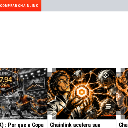
COMPRAR CHAINLINK
K) : Por que a Copa
Chainlink acelera sua
Cha