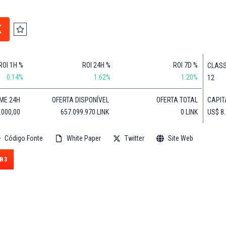
Financeiras
(BNB)
Notícias
XRP
K
Web3
(XRP)
Notícias
Cardano
de
(ADA)
ROI 1H %
ROI 24H %
ROI 7D %
CLASS
Tecnologia
Dogecoin
0.14%
1.62%
1.20%
12
Notícias das
(DOGE)
Celebridades
CAPIT
ME 24H
OFERTA DISPONÍVEL
OFERTA TOTAL
US$ 8
.000,00
657.099.970 LINK
0 LINK
Código Fonte
White Paper
Twitter
Site Web
B3