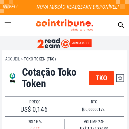
ONÍVEL!
cripto para todos
JUNTAR-SE
PESQUISAR
ACCUEIL
»
TOKO TOKEN (TKO)
Cotação Toko
TKO
Token
PREÇO
BTC
US$ 0,146
₿ 0,00000172
ROI 1H %
VOLUME 24H
-0.04%
US$ 1.154.330,00