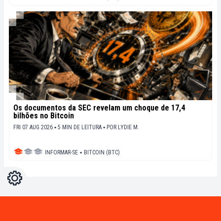
Os documentos da SEC revelam um choque de 17,4
bilhões no Bitcoin
FRI 07 AUG 2026 ▪ 5 MIN DE LEITURA ▪
POR
LYDIE M.
INFORMAR-SE
▪
BITCOIN (BTC)
Configurações
Light
Dark