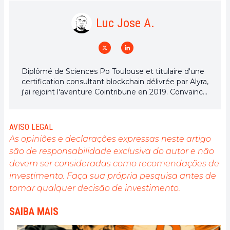
Luc Jose A.
Diplômé de Sciences Po Toulouse et titulaire d'une
certification consultant blockchain délivrée par Alyra,
j'ai rejoint l'aventure Cointribune en 2019. Convaincu
du potentiel de la blockchain pour transformer de
nombreux secteurs de l'économie, j'ai pris
l'engagement de sensibiliser et d'informer le grand
AVISO LEGAL
public sur cet écosystème en constante évolution.
As opiniões e declarações expressas neste artigo
Mon objectif est de permettre à chacun de mieux
são de responsabilidade exclusiva do autor e não
comprendre la blockchain et de saisir les
devem ser consideradas como recomendações de
opportunités qu'elle offre. Je m'efforce chaque jour
de fournir une analyse objective de l'actualité, de
investimento. Faça sua própria pesquisa antes de
décrypter les tendances du marché, de relayer les
tomar qualquer decisão de investimento.
dernières innovations technologiques et de mettre
en perspective les enjeux économiques et
SAIBA MAIS
sociétaux de cette révolution en marche.