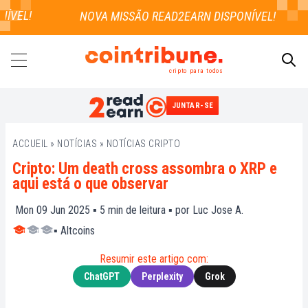
VEL!
cripto para todos
JUNTAR-SE
PESQUISAR
ACCUEIL
»
NOTÍCIAS
»
NOTÍCIAS CRIPTO
Cripto: Um death cross assombra o XRP e
aqui está o que observar
Mon 09 Jun 2025 ▪
5
min de leitura ▪ por
Luc Jose A.
▪
Altcoins
Resumir este artigo com:
ChatGPT
Perplexity
Grok